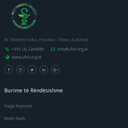
Rr. Xhanfize Keko, Porcelan, Tirane, ALBANIA
+355 (4) 2264980
info@ufsh.org.al
www.ufsh.org.al
Burime të Rëndësishme
Faqja Kryesore
Rreth Nesh