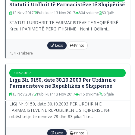
Statuti i Urdhrit të Farmacistëve të Shqipërisë
13 Nov 2017
Publikuar 13 Nov 2017
804 shikime
60 fjalë
STATUT I URDHRIT TE FARMACISTËVE TE SHQIPËRISË
Kreu I PARIME TË PERGJITHSHME Neni 1 Qëllimi...
Lexo
Printo
434 karaktere
13 Nov 2017
Ligji Nr. 9150, datë 30.10.2003 Për Urdhrin e
Farmacistëve në Republikën e Shqipërisë
13 Nov 2017
Publikuar 13 Nov 2017
715 shikime
36 fjalë
LIGJ Nr .9150, date 30.10.2003 PER URDHRIN E
FARMACISTEVE NE REPUBLIKEN E SHQIPERISE Ne
mbështetje te neneve 78 dhe 83 pika 1 te...
Lexo
Printo