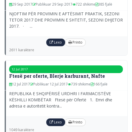
29 Sep 2017
Publikuar 29 Sep 2017
722 shikime
385 fjalë
NJOFTIM PËR PROVIMIN E AFTËSIMIT PRAKTIK, SEZONI
TETOR 2017 DHE PROVIMIN E SHTETIT, SEZONI DHJETOR
2017. · ...
Lexo
Printo
2611 karaktere
12 Jul 2017
Ftesë per oferte, Blerje karburant, Nafte
12 Jul 2017
Publikuar 12 Jul 2017
739 shikime
166 fjalë
REPUBLIKA E SHQIPËRISË URDHRI I FARMACISTËVE
KËSHILLI KOMBËTAR Ftesë për Ofertë 1. Emri dhe
adresa e autoritetit kontra...
Lexo
Printo
1049 karaktere