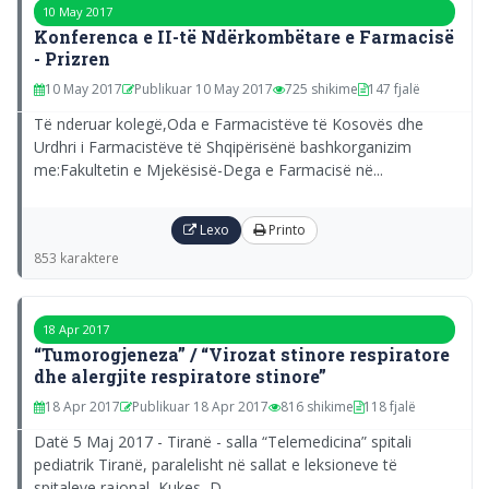
10 May 2017
Konferenca e II-të Ndërkombëtare e Farmacisë
- Prizren
10 May 2017
Publikuar 10 May 2017
725 shikime
147 fjalë
Të nderuar kolegë,Oda e Farmacistëve të Kosovës dhe
Urdhri i Farmacistëve të Shqipërisënë bashkorganizim
me:Fakultetin e Mjekësisë-Dega e Farmacisë në...
Lexo
Printo
853 karaktere
18 Apr 2017
“Tumorogjeneza” / “Virozat stinore respiratore
dhe alergjite respiratore stinore”
18 Apr 2017
Publikuar 18 Apr 2017
816 shikime
118 fjalë
Datë 5 Maj 2017 - Tiranë - salla “Telemedicina” spitali
pediatrik Tiranë, paralelisht në sallat e leksioneve të
spitaleve rajonal Kukes, D...