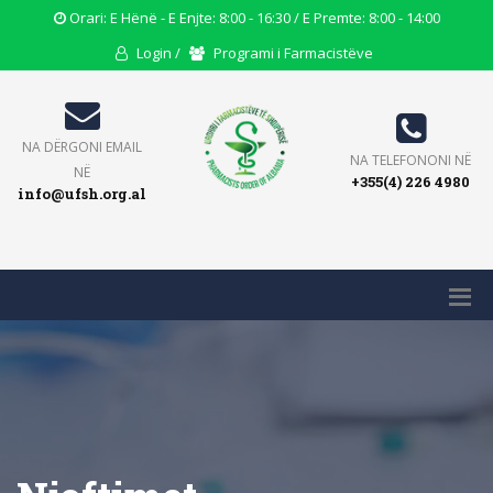
Opening
Orari: E Hënë - E Enjte: 8:00 - 16:30 / E Premte: 8:00 - 14:00
Hours
User
Users
Login /
Programi i Farmacistëve
Icon
Icon
Icon
Email
NA DËRGONI EMAIL
Phone
NA TELEFONONI NË
Icon
NË
+355(4) 226 4980
Icon
info@ufsh.org.al