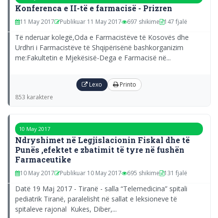
Konferenca e II-të e farmacisë - Prizren
11 May 2017
Publikuar 11 May 2017
697 shikime
147 fjalë
Të nderuar kolegë,Oda e Farmacistëve të Kosovës dhe
Urdhri i Farmacistëve të Shqipërisënë bashkorganizim
me:Fakultetin e Mjekësisë-Dega e Farmacisë në...
Lexo
Printo
853 karaktere
10 May 2017
Ndryshimet në Legjislacionin Fiskal dhe të
Punës ,efektet e zbatimit të tyre në fushën
Farmaceutike
10 May 2017
Publikuar 10 May 2017
695 shikime
131 fjalë
Datë 19 Maj 2017 - Tiranë - salla “Telemedicina” spitali
pediatrik Tiranë, paralelisht në sallat e leksioneve të
spitaleve rajonal Kukes, Diber,...