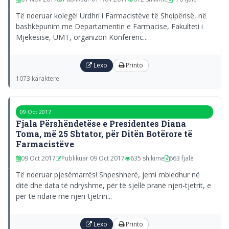
Të nderuar kolegë! Urdhri i Farmacistëve të Shqipërisë, në
bashkëpunim me Departamentin e Farmacise, Fakulteti i
Mjekësisë, UMT, organizon Konferenc...
Lexo
Printo
1073 karaktere
09 Oct 2017
Fjala Përshëndetëse e Presidentes Diana
Toma, më 25 Shtator, për Ditën Botërore të
Farmacistëve
09 Oct 2017
Publikuar 09 Oct 2017
635 shikime
663 fjalë
Të nderuar pjesëmarrës! Shpeshherë, jemi mbledhur në
ditë dhe data të ndryshme, për të sjellë pranë njeri-tjetrit, e
për të ndarë me njëri-tjetrin...
Lexo
Printo