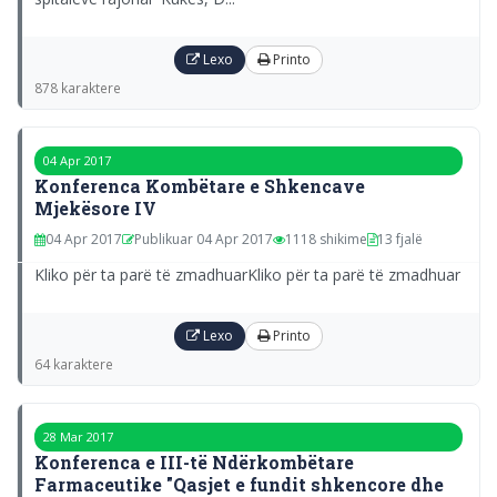
Lexo
Printo
878 karaktere
04 Apr 2017
Konferenca Kombëtare e Shkencave
Mjekësore IV
04 Apr 2017
Publikuar 04 Apr 2017
1118 shikime
13 fjalë
Kliko për ta parë të zmadhuarKliko për ta parë të zmadhuar
Lexo
Printo
64 karaktere
28 Mar 2017
Konferenca e III-të Ndërkombëtare
Farmaceutike "Qasjet e fundit shkencore dhe