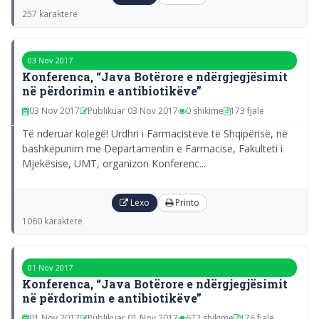
257 karaktere
03 Nov 2017
Konferenca, “Java Botërore e ndërgjegjësimit
në përdorimin e antibiotikëve”
03 Nov 2017
Publikuar 03 Nov 2017
0 shikime
173 fjalë
Të nderuar kolegë! Urdhri i Farmacistëve të Shqipërisë, në
bashkëpunim me Departamentin e Farmacise, Fakulteti i
Mjekësise, UMT, organizon Konferenc...
Lexo
Printo
1060 karaktere
01 Nov 2017
Konferenca, “Java Botërore e ndërgjegjësimit
në përdorimin e antibiotikëve”
01 Nov 2017
Publikuar 01 Nov 2017
672 shikime
176 fjalë