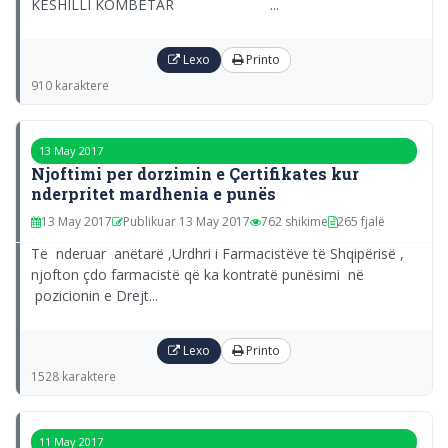
KËSHILLI KOMBËTAR ...
Lexo
Printo
910 karaktere
13 May 2017
Njoftimi per dorzimin e Çertifikates kur
nderpritet mardhenia e punës
13 May 2017
Publikuar 13 May 2017
762 shikime
265 fjalë
Të nderuar anëtarë ,Urdhri i Farmacistëve të Shqipërisë ,
njofton çdo farmacistë që ka kontratë punësimi në
pozicionin e Drejt...
Lexo
Printo
1528 karaktere
11 May 2017