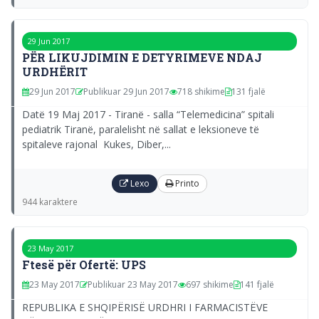
29 Jun 2017
PËR LIKUJDIMIN E DETYRIMEVE NDAJ
URDHËRIT
29 Jun 2017
Publikuar 29 Jun 2017
718 shikime
131 fjalë
Datë 19 Maj 2017 - Tiranë - salla “Telemedicina” spitali
pediatrik Tiranë, paralelisht në sallat e leksioneve të
spitaleve rajonal Kukes, Diber,...
Lexo
Printo
944 karaktere
23 May 2017
Ftesë për Ofertë: UPS
23 May 2017
Publikuar 23 May 2017
697 shikime
141 fjalë
REPUBLIKA E SHQIPËRISË URDHRI I FARMACISTËVE