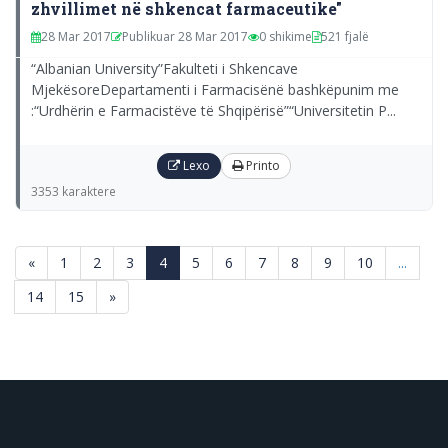
zhvillimet në shkencat farmaceutike"
28 Mar 2017
Publikuar 28 Mar 2017
0 shikime
521 fjalë
“Albanian University”Fakulteti i Shkencave
MjekësoreDepartamenti i Farmacisënë bashkëpunim me
:“Urdhërin e Farmacistëve të Shqipërisë”“Universitetin P...
Lexo
Printo
3353 karaktere
(current)
«
1
2
3
4
5
6
7
8
9
10
...
14
15
»