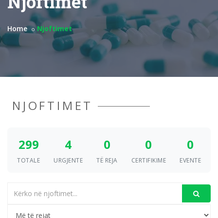
Njoftimet
Home
Njoftimet
NJOFTIMET
299
4
0
0
0
TOTALE
URGJENTE
TË REJA
CERTIFIKIME
EVENTE