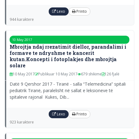
Lexo
Printo
944 karaktere
10 May 2017
Mbrojtja ndaj rrezatimit diellor, parandalimi i
formave te ndryshme te kancerit
kutan.Koncepti i fotoplakjes dhe mbrojtja
solare
10 May 2017
Publikuar 10 May 2017
679 shikime
126 fjalë
Datë 9 Qershor 2017 - Tiranë - salla “Telemedicina” spitali
pediatrik Tiranë, paralelisht në sallat e leksioneve të
spitaleve rajonal Kukes, Dib...
Lexo
Printo
923 karaktere