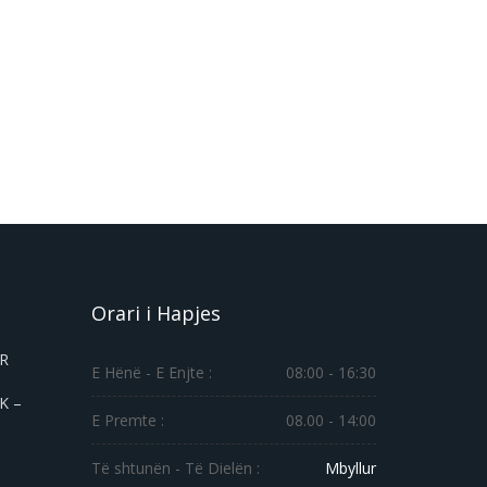
Orari i Hapjes
ER
E Hënë - E Enjte :
08:00 - 16:30
K –
E Premte :
08.00 - 14:00
Të shtunën - Të Dielën :
Mbyllur