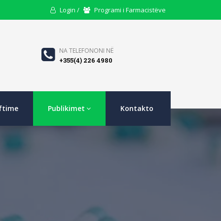
User
Users
Login /
Programi i Farmacistëve
Icon
Icon
Phone
NA TELEFONONI NË
+355(4) 226 4980
Icon
ftime
Publikimet
Kontakto