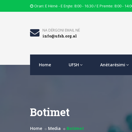
Opening
Orari: E Hënë - E Enjte: 8:00 - 16:30 / E Premte: 8:00 - 14:0
Hours
Icon
Email
NA DËRGONI EMAIL NË
info@ufsh.org.al
Icon
Home
UFSH
Anëtarësimi
Botimet
Home
Media
Botimet