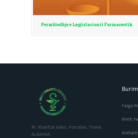
Permbledhje e Legjislacionit Farmaceotik
Burim
Faqja K
Rreth N
Rr. Xhanfize Keko, Porcelan, Tirane,
Anëtarë
ALBANIA