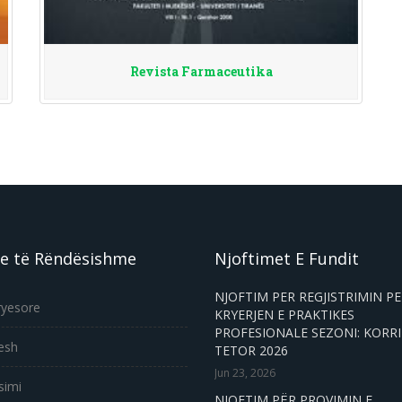
Revista Farmaceutika
e të Rëndësishme
Njoftimet E Fundit
NJOFTIM PER REGJISTRIMIN P
ryesore
KRYERJEN E PRAKTIKES
PROFESIONALE SEZONI: KORRI
esh
TETOR 2026
Jun 23, 2026
simi
NJOFTIM PËR PROVIMIN E