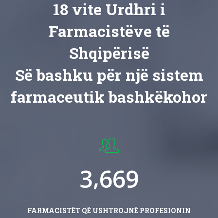
18 vite Urdhri i
Farmacistëve të
Shqipërisë
Së bashku për një sistem
farmaceutik bashkëkohor
,
3
6
6
9
FARMACISTËT QË USHTROJNË PROFESIONIN