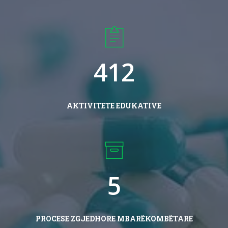
4
1
2
AKTIVITETE EDUKATIVE
5
PROCESE ZGJEDHORE MBARËKOMBËTARE