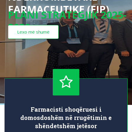
FARMACEUTIKE (FIP)
PLANI STRATEGJIK 2025-
2030
Lexo më shumë
Star
Icon
Farmacisti shoqëruesi i
domosdoshëm në rrugëtimin e
shëndetshëm jetësor