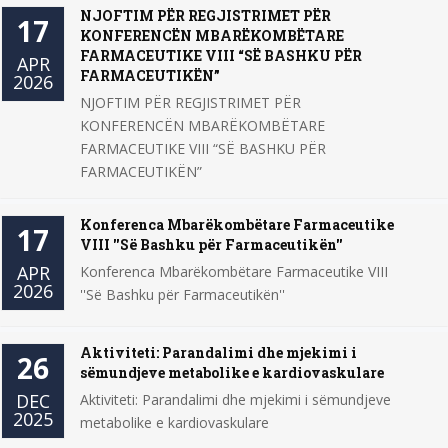
NJOFTIM PËR REGJISTRIMET PËR
17
KONFERENCËN MBARËKOMBËTARE
FARMACEUTIKE VIII “SË BASHKU PËR
APR
FARMACEUTIKËN”
2026
NJOFTIM PËR REGJISTRIMET PËR
KONFERENCËN MBARËKOMBËTARE
FARMACEUTIKE VIII “SË BASHKU PËR
FARMACEUTIKËN”
Konferenca Mbarëkombëtare Farmaceutike
17
VIII ''Së Bashku për Farmaceutikën''
APR
Konferenca Mbarëkombëtare Farmaceutike VIII
2026
''Së Bashku për Farmaceutikën''
Aktiviteti: Parandalimi dhe mjekimi i
26
sëmundjeve metabolike e kardiovaskulare
DEC
Aktiviteti: Parandalimi dhe mjekimi i sëmundjeve
2025
metabolike e kardiovaskulare