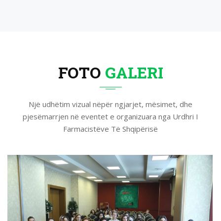
FOTO
GALERI
Një udhëtim vizual nëpër ngjarjet, mësimet, dhe
pjesëmarrjen në eventet e organizuara nga Urdhri I
Farmacistëve Të Shqipërisë
View more