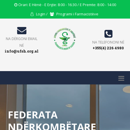
Opening
Orari: E Hënë - E Enjte: 8:00 - 16:30 / E Premte: 8:00 - 14:00
Hours
User
Users
Login /
Programi i Farmacistëve
Icon
Icon
Icon
Email
NA DËRGONI EMAIL
Phone
NA TELEFONONI NË
Icon
NË
+355(4) 226 4980
Icon
info@ufsh.org.al
FEDERATA
NDËRKOMBËTARE