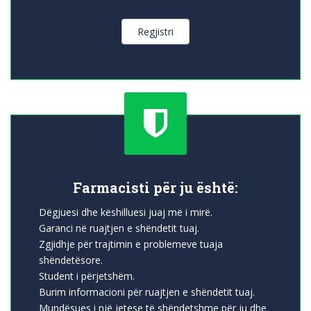
Regjistri
Shield
Icon
Farmacisti për ju është:
Dëgjuesi dhe këshilluesi juaj më i mirë.
Garanci në ruajtjen e shëndetit tuaj.
Zgjidhje për trajtimin e problemeve tuaja
shëndetësore.
Student i përjetshëm.
Burim informacioni për ruajtjen e shëndetit tuaj.
Mundësues i një jetese të shëndetshme për ju dhe