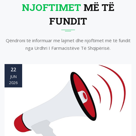
NJOFTIMET
MË TË
FUNDIT
Qëndroni të informuar me lajmet dhe njoftimet më të fundit
nga Urdhri I Farmacistëve Të Shqipërisë.
04
MAY
2026