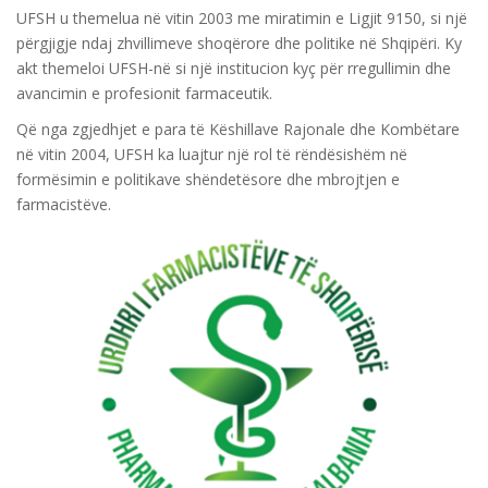
UFSH u themelua në vitin 2003 me miratimin e Ligjit 9150, si një
përgjigje ndaj zhvillimeve shoqërore dhe politike në Shqipëri. Ky
akt themeloi UFSH-në si një institucion kyç për rregullimin dhe
avancimin e profesionit farmaceutik.
Që nga zgjedhjet e para të Këshillave Rajonale dhe Kombëtare
në vitin 2004, UFSH ka luajtur një rol të rëndësishëm në
formësimin e politikave shëndetësore dhe mbrojtjen e
farmacistëve.