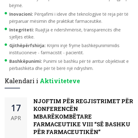
bëjmë.
Inovacioni:
Përqafimi i ideve dhe teknologjive të reja për të
përparuar mësimin dhe praktikat farmaceutike.
Integriteti:
Ruajtja e ndershmërisë, transparencës dhe
sjelljes etike.
Gjithëpërfshirja:
Krijimi injë fryme bashkëpunimimidis
institucioneve - farmacistit - pacientit.
Bashkëpunimi:
Punimi së bashku për të arritur objektivat e
përbashkëta dhe për të bërë një ndryshim.
Kalendari i
Aktiviteteve
NJOFTIM PËR REGJISTRIMET PËR
17
KONFERENCËN
MBARËKOMBËTARE
APR
FARMACEUTIKE VIII “SË BASHKU
PËR FARMACEUTIKËN”