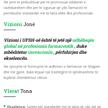
Ne jemi të përkushtuar për të promovuar edukimin e
vazhdueshëm dhe për të siguruar që çdo farmacist të
përmbushë standardet më të larta etike dhe profesionale.
Vizioni
Jonë
Vizioni i UFSH-së është të jetë një
udhëheqës
global në profesionin farmaceutik
, duke
mbështetur
inovacionin
, përfshirjen dhe
ekselencën.
Ne synojmë të formojmë të ardhmen e farmacisë në Shqipëri
dhe më gjerë, duke krijuar një trashëgimi të qëndrueshme të
kujdesit shëndetësor cilësor.
Vlerat
Tona
Ekselenca:
Synimi për standardet më të larta në çdo gjë që