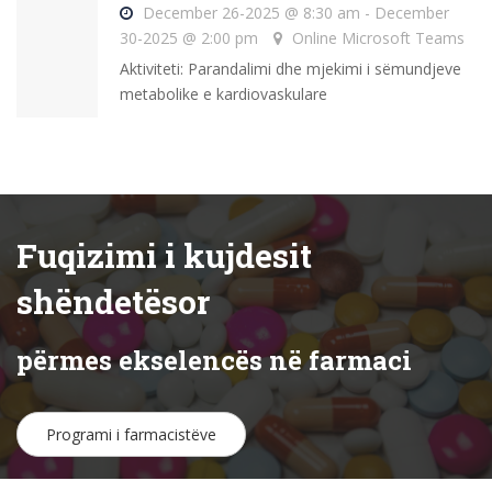
December 26-2025 @ 8:30 am - December
30-2025 @ 2:00 pm
Online Microsoft Teams
Aktiviteti: Parandalimi dhe mjekimi i sëmundjeve
metabolike e kardiovaskulare
Fuqizimi i kujdesit
shëndetësor
përmes ekselencës në farmaci
Programi i farmacistëve