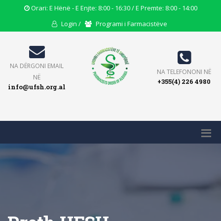
Opening
Orari: E Hënë - E Enjte: 8:00 - 16:30 / E Premte: 8:00 - 14:00
Hours
User
Users
Login /
Programi i Farmacistëve
Icon
Icon
Icon
Email
NA DËRGONI EMAIL
Phone
NA TELEFONONI NË
Icon
NË
+355(4) 226 4980
Icon
info@ufsh.org.al