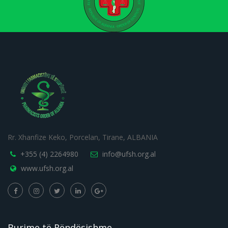
Rr. Xhanfize Keko, Porcelan, Tirane, ALBANIA
+355 (4) 2264980
info@ufsh.org.al
www.ufsh.org.al
Burime të Rëndësishme