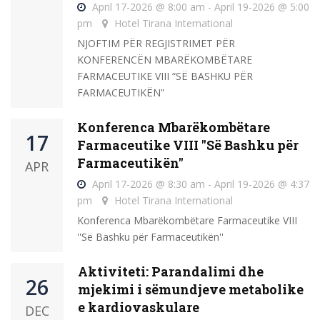
April 17-2026 @ 8:00 am - April 19-2026 @ 5:00
pm
Hotel Tirana International
NJOFTIM PËR REGJISTRIMET PËR
KONFERENCËN MBARËKOMBËTARE
FARMACEUTIKE VIII “SË BASHKU PËR
FARMACEUTIKËN”
Konferenca Mbarëkombëtare
17
Farmaceutike VIII ''Së Bashku për
Farmaceutikën''
APR
April 17-2026 @ 8:30 am - April 19-2026 @ 4:37
pm
Hotel Tirana International
Konferenca Mbarëkombëtare Farmaceutike VIII
''Së Bashku për Farmaceutikën''
Aktiviteti: Parandalimi dhe
26
mjekimi i sëmundjeve metabolike
e kardiovaskulare
DEC