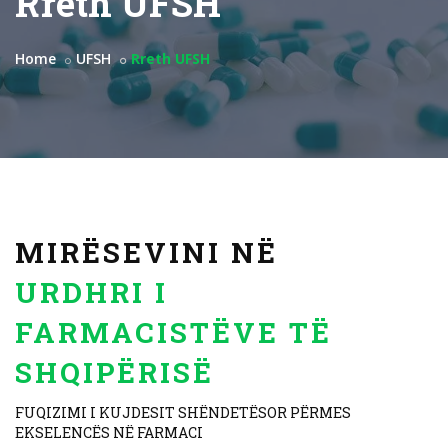
Rreth UFSH
Home
UFSH
Rreth UFSH
MIRËSEVINI NË
URDHRI I
FARMACISTËVE TË
SHQIPËRISË
FUQIZIMI I KUJDESIT SHËNDETËSOR PËRMES
EKSELENCËS NË FARMACI