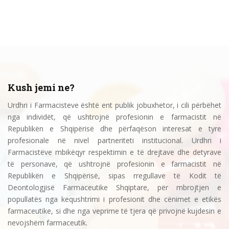
Kush jemi ne?
Urdhri i Farmacisteve është ent publik jobuxhetor, i cili përbëhet
nga individët, që ushtrojnë profesionin e farmacistit në
Republikën e Shqipërisë dhe përfaqëson interesat e tyre
profesionale në nivel partneriteti institucional. Urdhri i
Farmacistëve mbikëqyr respektimin e të drejtave dhe detyrave
të personave, që ushtrojnë profesionin e farmacistit në
Republikën e Shqipërisë, sipas rregullave të Kodit të
Deontologjisë Farmaceutike Shqiptare, për mbrojtjen e
popullatës nga kequshtrimi i profesionit dhe cënimet e etikës
farmaceutike, si dhe nga veprime të tjera që privojnë kujdesin e
nevojshëm farmaceutik.