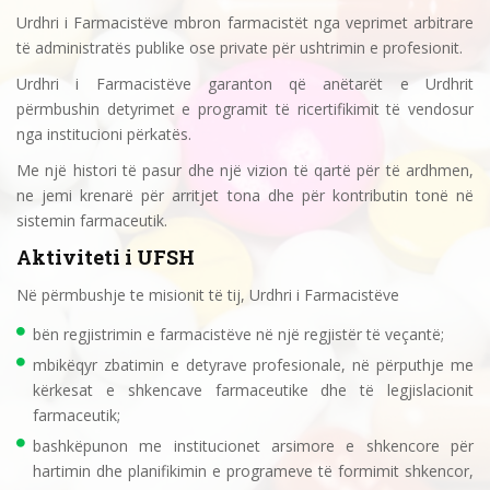
Urdhri i Farmacistëve mbron farmacistët nga veprimet arbitrare
të administratës publike ose private për ushtrimin e profesionit.
Urdhri i Farmacistëve garanton që anëtarët e Urdhrit
përmbushin detyrimet e programit të ricertifikimit të vendosur
nga institucioni përkatës.
Me një histori të pasur dhe një vizion të qartë për të ardhmen,
ne jemi krenarë për arritjet tona dhe për kontributin tonë në
sistemin farmaceutik.
Aktiviteti i UFSH
Në përmbushje te misionit të tij, Urdhri i Farmacistëve
bën regjistrimin e farmacistëve në një regjistër të veçantë;
mbikëqyr zbatimin e detyrave profesionale, në përputhje me
kërkesat e shkencave farmaceutike dhe të legjislacionit
farmaceutik;
bashkëpunon me institucionet arsimore e shkencore për
hartimin dhe planifikimin e programeve të formimit shkencor,