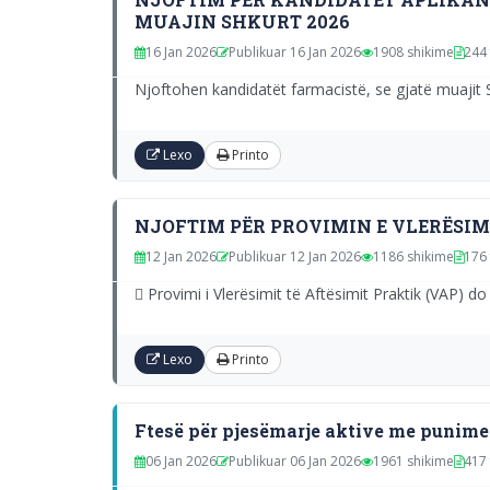
MUAJIN SHKURT 2026
16 Jan 2026
Publikuar 16 Jan 2026
1908 shikime
244 
Njoftohen kandidatët farmacistë, se gjatë muajit Shk
Lexo
Printo
NJOFTIM PËR PROVIMIN E VLERËSIMI
12 Jan 2026
Publikuar 12 Jan 2026
1186 shikime
176 
 Provimi i Vlerësimit të Aftësimit Praktik (VAP)
Lexo
Printo
Ftesë për pjesëmarje aktive me punime
06 Jan 2026
Publikuar 06 Jan 2026
1961 shikime
417 