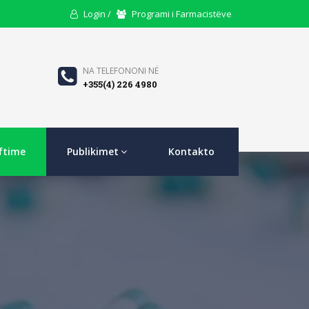
User
Users
Login /
Programi i Farmacistëve
Icon
Icon
Phone
NA TELEFONONI NË
+355(4) 226 4980
Icon
ftime
Publikimet
Kontakto