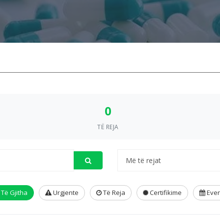
0
TË REJA
Të Gjitha
Urgjente
Të Reja
Certifikime
Even