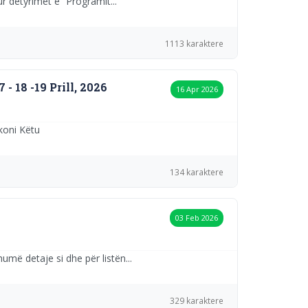
r detyrimet e “Programit...
1113 karaktere
 18 -19 Prill, 2026
16 Apr 2026
koni Këtu
134 karaktere
03 Feb 2026
umë detaje si dhe për listën...
329 karaktere