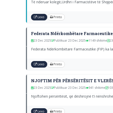
Të nderuar kolegë,Urdhri i Farmacistëve të Shqi
Lexo
Printo
Federata Ndërkombëtare Farmaceutike (
23 Dec 2025
Publikuar 23 Dec 2025
1149 shikime
23
Federata Ndërkombëtare Farmaceutike (FIP) ka lançu
Lexo
Printo
NJOFTIM PËR PËRSËRITËSIT E VLERËS
23 Dec 2025
Publikuar 23 Dec 2025
941 shikime
103
Njoftohen përsëritësit, që dëshirojnë t’i nënshrohe
Lexo
Printo