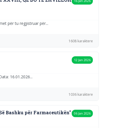
16 Jan 2026
et për tu regjistruar për...
1608 karaktere
12 Jan 2026
ata: 16.01.2026...
1036 karaktere
Së Bashku për Farmaceutikën''
06 Jan 2026