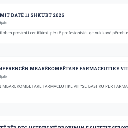
MIT DATË 11 SHKURT 2026
fjalë
llohen provimi i certifikimit për të profesionistët që nuk kanë përmbu
ONFERENCËN MBARËKOMBËTARE FARMACEUTIKE VII
fjalë
MBARËKOMBËTARE FARMACEUTIKE VIII “SË BASHKU PËR FARMACEUTI
 PËR REGJISTRIM NË PROVIMIN E SHTETIT SEZONI 