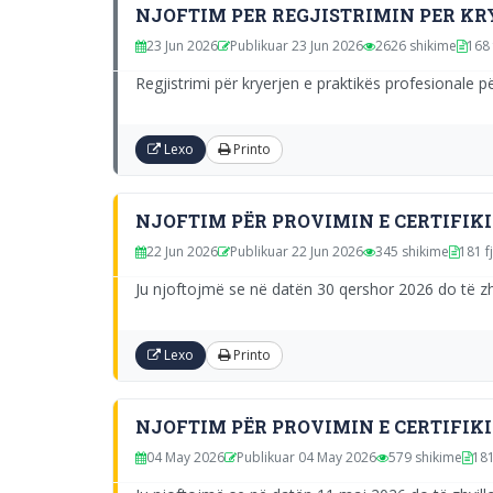
NJOFTIM PER REGJISTRIMIN PER KRY
23 Jun 2026
Publikuar 23 Jun 2026
2626 shikime
168 
Regjistrimi për kryerjen e praktikës profesionale p
Lexo
Printo
NJOFTIM PËR PROVIMIN E CERTIFIKI
22 Jun 2026
Publikuar 22 Jun 2026
345 shikime
181 f
Ju njoftojmë se në datën 30 qershor 2026 do të zhv
Lexo
Printo
NJOFTIM PËR PROVIMIN E CERTIFIKI
04 May 2026
Publikuar 04 May 2026
579 shikime
181