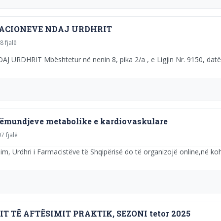
ZACIONEVE NDAJ URDHRIT
8 fjalë
HRIT Mbështetur në nenin 8, pika 2/a , e Ligjin Nr. 9150, datë 3
 sëmundjeve metabolike e kardiovaskulare
7 fjalë
, Urdhri i Farmacistëve të Shqipërisë do të organizojë online,në kohë 
 TË AFTËSIMIT PRAKTIK, SEZONI tetor 2025