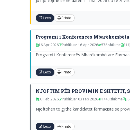
Ju njoftojmë se në datën 11 maj 2026 do të zhvillo
Lexo
Printo
Programi i Konferencës Mbarëkombëtare 
16 Apr 2026
Publikuar 16 Apr 2026
578 shikime
21 f
Programi i Konferencës Mbarëkombëtare Farmaceuti
Lexo
Printo
NJOFTIM PËR PROVIMIN E SHTETIT, 
03 Feb 2026
Publikuar 03 Feb 2026
1740 shikime
56 
Njoftohen të gjithë kandidatët farmacistë se provim
Lexo
Printo