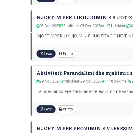
NJOFTIM PËR LIKUJDIMIN E KUOTI
05 Dec 2025
Publikuar 05 Dec 2025
1171 shikime
30
NJOFTIMPËR LIKUJDIMIN E KUOTIZACIONEVE NDAJ URD
Lexo
Printo
Aktiviteti: Parandalimi dhe mjekimi i
29 Nov 2025
Publikuar 29 Nov 2025
1118 shikime
29
Të nderuar kolegë!Në kuadër të edukimit në vazhdim
Lexo
Printo
NJOFTIM PËR PROVIMIN E VLERËSIMIT