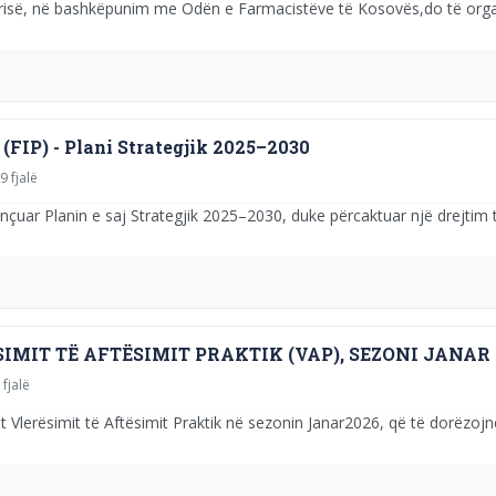
përisë, në bashkëpunim me Odën e Farmacistëve të Kosovës,do të or
FIP) - Plani Strategjik 2025–2030
9 fjalë
ar Planin e saj Strategjik 2025–2030, duke përcaktuar një drejtim të 
IMIT TË AFTËSIMIT PRAKTIK (VAP), SEZONI JANAR 
 fjalë
t Vlerësimit të Aftësimit Praktik në sezonin Janar2026, që të dorëzojn