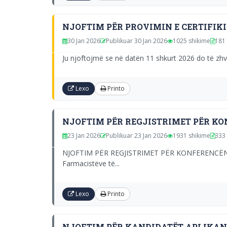
NJOFTIM PËR PROVIMIN E CERTIFIKI
30 Jan 2026
Publikuar 30 Jan 2026
1025 shikime
181 
Ju njoftojmë se në datën 11 shkurt 2026 do të zhvi
Lexo
Printo
NJOFTIM PËR REGJISTRIMET PËR K
23 Jan 2026
Publikuar 23 Jan 2026
1931 shikime
333 
NJOFTIM PËR REGJISTRIMET PËR KONFERENCËN 
Farmacistëve të...
Lexo
Printo
NJOFTIM PËR KANDIDATËT APLIKANTË