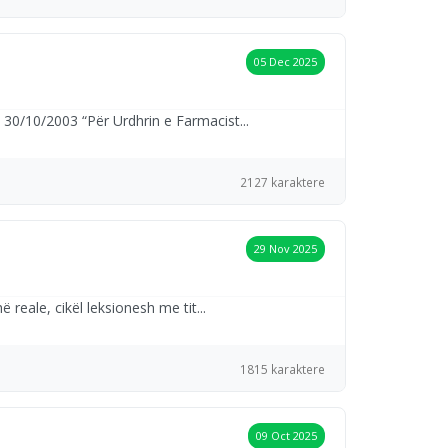
05 Dec 2025
0/10/2003 “Për Urdhrin e Farmacist...
2127 karaktere
29 Nov 2025
reale, cikël leksionesh me tit...
1815 karaktere
09 Oct 2025