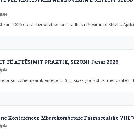
fjalë
urt 2026 do të zhvillohet sezoni i radhës i Provimit të Shtetit. Aplikim
T TË AFTËSIMIT PRAKTIK, SEZONI Janar 2026
fjalë
 do të organizohet nëambjentet e UFSH, sipas grafikut të mëposhtëm: D
 në Konferencën Mbarëkombëtare Farmaceutike VIII ''
fjalë