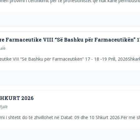
hen provimi i certifikimit për të profesionistët që nuk kanë përmbushu
Farmaceutike VIII “Së Bashku për Farmaceutikën” 17 -
jalë
ke VIII “Së Bashku për Farmaceutikën” 17 - 18 -19 Prill, 2026Shkar
SHKURT 2026
fjalë
i i shtetit do të zhvillohet në Datat: 09 dhe 10 Shkurt 2026.Për më sh