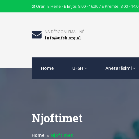
Opening
Orari: E Hënë - E Enjte: 8:00 - 16:30 / E Premte: 8:00 - 14:0
Hours
Icon
Email
NA DËRGONI EMAIL NË
info@ufsh.org.al
Icon
Home
UFSH
Anëtarësimi
Njoftimet
Home
Njoftimet