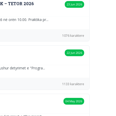
K – TETOR 2026
23 Jun 2026
 në orën 10.00. Praktika pr...
1076 karaktere
22 Jun 2026
ushur detyrimet e “Progra...
1133 karaktere
04 May 2026