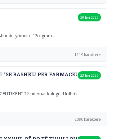
30 Jan 2026
shur detyrimet e “Program...
1119 karaktere
I “SË BASHKU PËR FARMACEUTIKËN”
23 Jan 2026
KËN” Të nderuar kolegë, Urdhri i
2090 karaktere
XXVIII, QË DO TË ZHVILLOHET NË