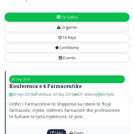
Të Gjitha
Urgjente
Të Reja
Certifikime
Evente
30 Sep 2016
Konferenca e 4 Farmaceutike
30 Sep 2016
Publikuar 30 Sep 2016
831 shikime
463 fjalë
Urdhri I Farmacistëve të Shqipërisë ka nderin të ftojë
farmacistë, mjekë, ndihmës farmacistë dhe profesionistë
të fushave të tjera mjekësore, të jenë...
Lexo
Printo