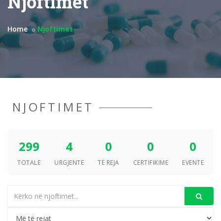
Njoftimet
Home
Njoftimet
NJOFTIMET
299
4
0
0
0
TOTALE
URGJENTE
TË REJA
CERTIFIKIME
EVENTE