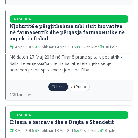
14 Apr 2016
Njohuritë e përgjithshme mbi risit inovative
në farmaceutik dhe përqasja farmaceutike në
aspektin fiskal
14 Apr 2016
Publikuar 14 Apr 2016
682 shikime
130 fjalë
Në datën 27 Maj 2016 në Tiranë pranë spitalit pediatrik -
Salla”Telemjeksia”si dhe në sallat e telemjeksisë që
ndodhen pranë spitaleve rajonal në Elba...
Lexo
Printo
798 karaktere
13 Apr 2016
Cilesia e barnave dhe e Drejta e Shendetit
13 Apr 2016
Publikuar 13 Apr 2016
728 shikime
48 fjalë