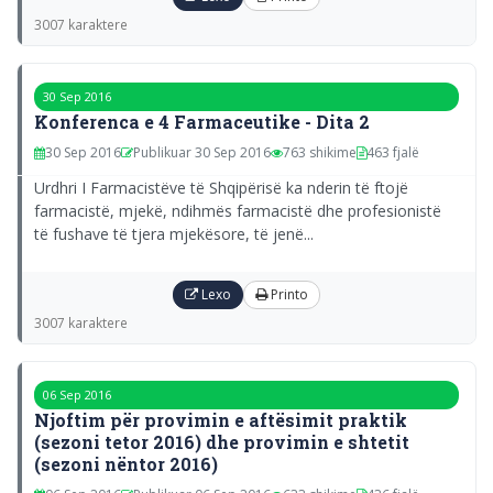
3007 karaktere
30 Sep 2016
Konferenca e 4 Farmaceutike - Dita 2
30 Sep 2016
Publikuar 30 Sep 2016
763 shikime
463 fjalë
Urdhri I Farmacistëve të Shqipërisë ka nderin të ftojë
farmacistë, mjekë, ndihmës farmacistë dhe profesionistë
të fushave të tjera mjekësore, të jenë...
Lexo
Printo
3007 karaktere
06 Sep 2016
Njoftim për provimin e aftësimit praktik
(sezoni tetor 2016) dhe provimin e shtetit
(sezoni nëntor 2016)