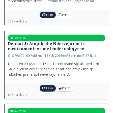
e ShëndetësisëUrdhri I Farmacistëve të Shqipërisë ka...
Lexo
Printo
568 karaktere
18 Feb 2016
Dermatiti Atopik dhe Ndërveprimet e
medikamenteve me lëndët ushqyese
18 Feb 2016
Publikuar 18 Feb 2016
678 shikime
137 fjalë
Në datën 23 Mars 2016 në Tiranë pranë spitalit pediatric -
Salla "Telemjeksia" si dhe në sallat e telemjeksisë që
ndodhen pranë spitaleve rajonal në D...
Lexo
Printo
808 karaktere
18 Feb 2016