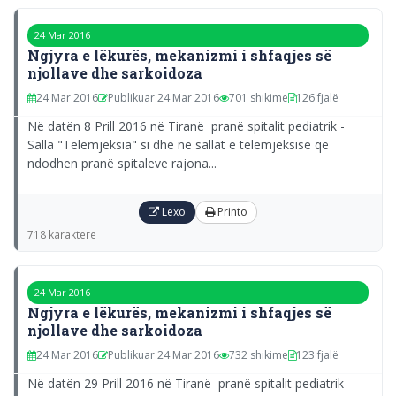
24 Mar 2016
Ngjyra e lëkurës, mekanizmi i shfaqjes së
njollave dhe sarkoidoza
24 Mar 2016
Publikuar 24 Mar 2016
701 shikime
126 fjalë
Në datën 8 Prill 2016 në Tiranë pranë spitalit pediatrik -
Salla "Telemjeksia" si dhe në sallat e telemjeksisë që
ndodhen pranë spitaleve rajona...
Lexo
Printo
718 karaktere
24 Mar 2016
Ngjyra e lëkurës, mekanizmi i shfaqjes së
njollave dhe sarkoidoza
24 Mar 2016
Publikuar 24 Mar 2016
732 shikime
123 fjalë
Në datën 29 Prill 2016 në Tiranë pranë spitalit pediatrik -