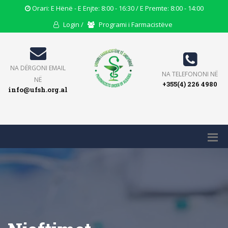
Opening
Orari: E Hënë - E Enjte: 8:00 - 16:30 / E Premte: 8:00 - 14:00
Hours
User
Users
Login /
Programi i Farmacistëve
Icon
Icon
Icon
Email
NA DËRGONI EMAIL
Phone
NA TELEFONONI NË
Icon
NË
+355(4) 226 4980
Icon
info@ufsh.org.al