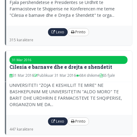
Fjala pershendetese e Presidentes se Urdhrit te
Farmacisteve te Shqiperise ne Konferencen me teme
"Cilesia e barnave dhe e Drejta e Shendetit" te orga...
Lexo
Printo
315 karaktere
31 Mar 2016
Cilesia e barnave dhe e drejta e shendetit
31 Mar 2016
Publikuar 31 Mar 2016
684 shikime
65 fjalë
UNIVERSITETI "ZOJA E KESHILLIT TE MIRE" NE
BASHKEPUNIM ME UNIVERSITETIN "ALDO MORO" TE
BARIT DHE URDHRIN E FARMACISTEVE TE SHQIPERISE,
ORGANIZON ME DA...
Lexo
Printo
447 karaktere