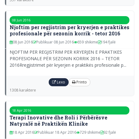
08 Jun 2016
Njoftim per regjistrim per kryerjen e praktikes
profesionale për sezonin korrik - tetor 2016
08 Jun 2016
Publikuar 08 Jun 2016
659 shikime
194 fjalë
NJOFTIM PER REGJISTRIM PER KRYERJEN E PRAKTIKES
PROFESIONALE PËR SEZONIN KORRIK 2016 – TETOR
2016Rregjistrimet për kryerjen e praktikës profesionale p...
Lexo
Printo
1308 karaktere
18 Apr 2016
Terapi Inovative dhe Roli i Përbërësve
Natyralë në Praktikën Klinike
18 Apr 2016
Publikuar 18 Apr 2016
729 shikime
92 fjalë