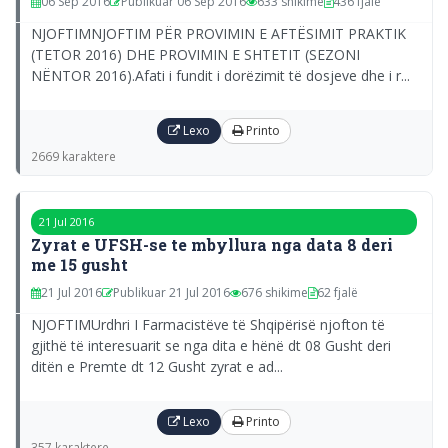
06 Sep 2016
Publikuar 06 Sep 2016
633 shikime
436 fjalë
NJOFTIMNJOFTIM PËR PROVIMIN E AFTËSIMIT PRAKTIK
(TETOR 2016) DHE PROVIMIN E SHTETIT (SEZONI
NËNTOR 2016).Afati i fundit i dorëzimit të dosjeve dhe i r...
Lexo
Printo
2669 karaktere
21 Jul 2016
Zyrat e UFSH-se te mbyllura nga data 8 deri
me 15 gusht
21 Jul 2016
Publikuar 21 Jul 2016
676 shikime
62 fjalë
NJOFTIMUrdhri I Farmacistëve të Shqipërisë njofton të
gjithë të interesuarit se nga dita e hënë dt 08 Gusht deri
ditën e Premte dt 12 Gusht zyrat e ad...
Lexo
Printo
357 karaktere