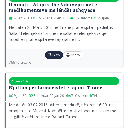
Dermatiti Atopik dhe Ndërveprimet e
medikamenteve me lëndët ushqyese
18 Feb 2016
Publikuar 18 Feb 2016
689 shikime
125 fjalë
Në datën 25 Mars 2016 në Tiranë pranë spitalit pediatrik -
Salla "Telemjeksia" si dhe në sallat e telemjeksisë që
ndodhen pranë spitaleve rajonal në E...
Lexo
Printo
766 karaktere
29 Jan 2016
Njoftim për farmacistët e rajonit Tiranë
29 Jan 2016
Publikuar 29 Jan 2016
710 shikime
54 fjalë
Me datën 03.02.2016, ditën e mërkurë, në orën 16:00, në
ambjentet e Muzeut Kombëtar do zhvillohet një takim me
të gjithë anëtarësinë e Rajonit Tiranë...