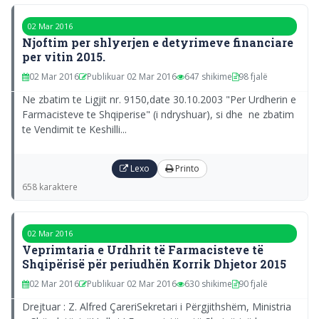
02 Mar 2016
Njoftim per shlyerjen e detyrimeve financiare
per vitin 2015.
02 Mar 2016
Publikuar 02 Mar 2016
647 shikime
98 fjalë
Ne zbatim te Ligjit nr. 9150,date 30.10.2003 "Per Urdherin e
Farmacisteve te Shqiperise" (i ndryshuar), si dhe ne zbatim
te Vendimit te Keshilli...
Lexo
Printo
658 karaktere
02 Mar 2016
Veprimtaria e Urdhrit të Farmacisteve të
Shqipërisë për periudhën Korrik­ Dhjetor 2015
02 Mar 2016
Publikuar 02 Mar 2016
630 shikime
90 fjalë
Drejtuar : Z. Alfred ÇareriSekretari i Përgjithshëm, Ministria