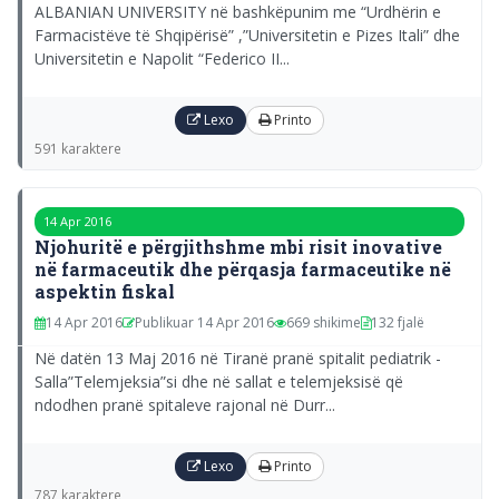
ALBANIAN UNIVERSITY në bashkëpunim me “Urdhërin e
Farmacistëve të Shqipërisë” ,”Universitetin e Pizes Itali” dhe
Universitetin e Napolit “Federico II...
Lexo
Printo
591 karaktere
14 Apr 2016
Njohuritë e përgjithshme mbi risit inovative
në farmaceutik dhe përqasja farmaceutike në
aspektin fiskal
14 Apr 2016
Publikuar 14 Apr 2016
669 shikime
132 fjalë
Në datën 13 Maj 2016 në Tiranë pranë spitalit pediatrik -
Salla”Telemjeksia”si dhe në sallat e telemjeksisë që
ndodhen pranë spitaleve rajonal në Durr...
Lexo
Printo
787 karaktere