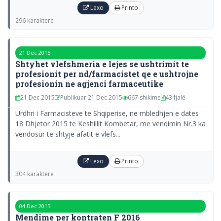
Lexo
Printo
296 karaktere
21 Dec 2015
Shtyhet vlefshmeria e lejes se ushtrimit te
profesionit per nd/farmacistet qe e ushtrojne
profesionin ne agjenci farmaceutike
21 Dec 2015
Publikuar 21 Dec 2015
667 shikime
43 fjalë
Urdhri i Farmacisteve te Shqiperise, ne mbledhjen e dates
18 Dhjetor 2015 te Keshillit Kombetar, me vendimin Nr.3 ka
vendosur te shtyje afatit e vlefs...
Lexo
Printo
304 karaktere
04 Dec 2015
Mendime per kontraten F 2016