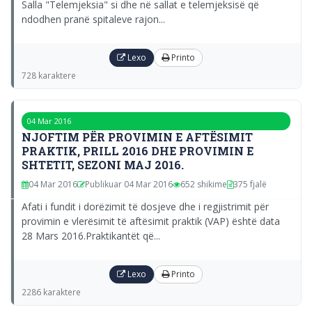
Salla "Telemjeksia" si dhe në sallat e telemjeksisë që
ndodhen pranë spitaleve rajon...
Lexo
Printo
728 karaktere
04 Mar 2016
NJOFTIM PËR PROVIMIN E AFTËSIMIT
PRAKTIK, PRILL 2016 DHE PROVIMIN E
SHTETIT, SEZONI MAJ 2016.
04 Mar 2016
Publikuar 04 Mar 2016
652 shikime
375 fjalë
Afati i fundit i dorëzimit të dosjeve dhe i regjistrimit për
provimin e vlerësimit të aftësimit praktik (VAP) është data
28 Mars 2016.Praktikantët që...
Lexo
Printo
2286 karaktere