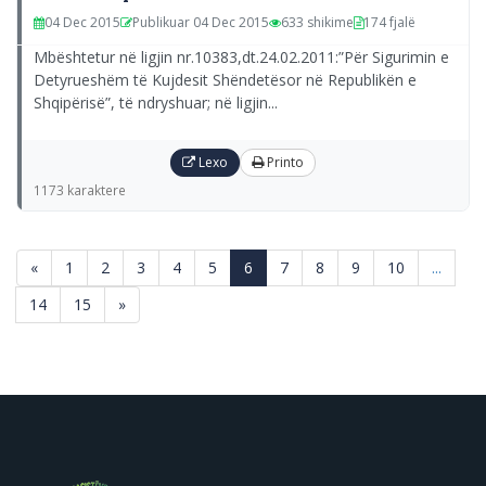
04 Dec 2015
Publikuar 04 Dec 2015
633 shikime
174 fjalë
Mbështetur në ligjin nr.10383,dt.24.02.2011:”Për Sigurimin e
Detyrueshëm të Kujdesit Shëndetësor në Republikën e
Shqipërisë”, të ndryshuar; në ligjin...
Lexo
Printo
1173 karaktere
(current)
«
1
2
3
4
5
6
7
8
9
10
...
14
15
»