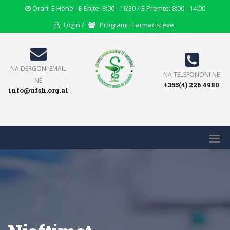
Opening
Orari: E Hënë - E Enjte: 8:00 - 16:30 / E Premte: 8:00 - 14:00
Hours
User
Users
Login /
Programi i Farmacistëve
Icon
Icon
Icon
Email
NA DËRGONI EMAIL
Phone
NA TELEFONONI NË
Icon
NË
+355(4) 226 4980
Icon
info@ufsh.org.al