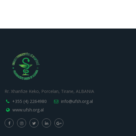
Rr. Xhanfize Keko, Porcelan, Tirane, ALBANIA
+355 (4) 2264980
info@ufsh.org.al
www.ufsh.org.al