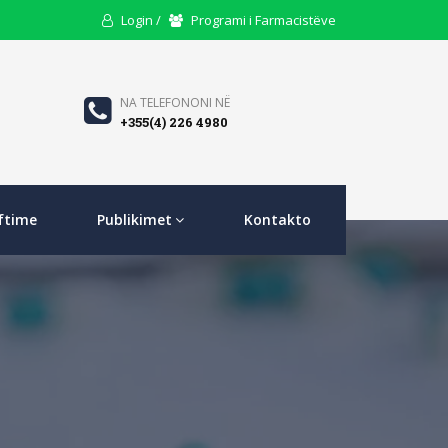
User
Users
Login /
Programi i Farmacistëve
Icon
Icon
Phone
NA TELEFONONI NË
+355(4) 226 4980
Icon
ftime
Publikimet
Kontakto