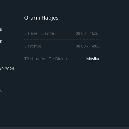
Orari i Hapjes
ER
E Hënë - E Enjte :
08:00 - 16:30
K –
E Premte :
08.00 - 14:00
Të shtunën - Të Dielën :
Mbyllur
OR 2026
26