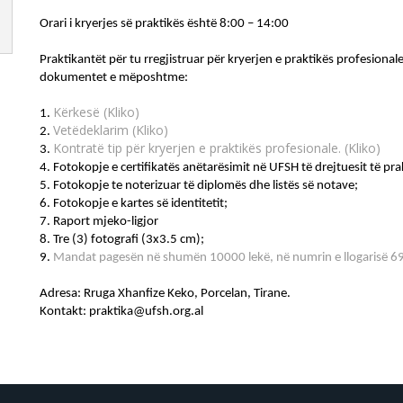
Orari i kryerjes së praktikës është 8:00 – 14:00
Praktikantët për tu rregjistruar për kryerjen e praktikës profesiona
dokumentet e mëposhtme:
Kërkesë (Kliko)
1. 
Vetëdeklarim (Kliko)
2. 
Kontratë tip për kryerjen e praktikës profesionale. (Kliko)
3. 
4. Fotokopje e certifikatës anëtarësimit në UFSH të drejtuesit të pra
5. Fotokopje te noterizuar të diplomës dhe listës së notave;
6. Fotokopje e kartes së identitetit;
7. Raport mjeko-ligjor
8. Tre (3) fotografi (3x3.5 cm);
9.
 Mandat pagesën në shumën 10000 lekë, në numrin e llogarisë 6
Adresa: Rruga Xhanfize Keko, Porcelan, Tirane.
Kontakt: praktika@ufsh.org.al