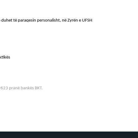
le duhet të paraqesin personalisht, në Zyrën e UFSH 
ktikës
9623 pranë bankës BKT.