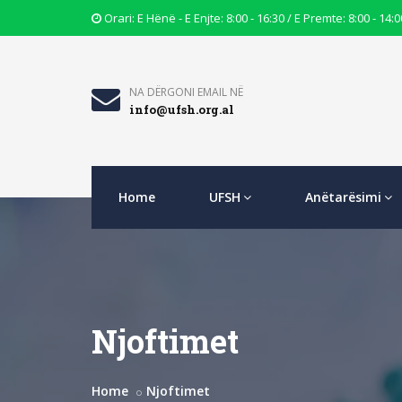
Opening
Orari: E Hënë - E Enjte: 8:00 - 16:30 / E Premte: 8:00 - 14:0
Hours
Icon
Email
NA DËRGONI EMAIL NË
info@ufsh.org.al
Icon
Home
UFSH
Anëtarësimi
Njoftimet
Home
Njoftimet