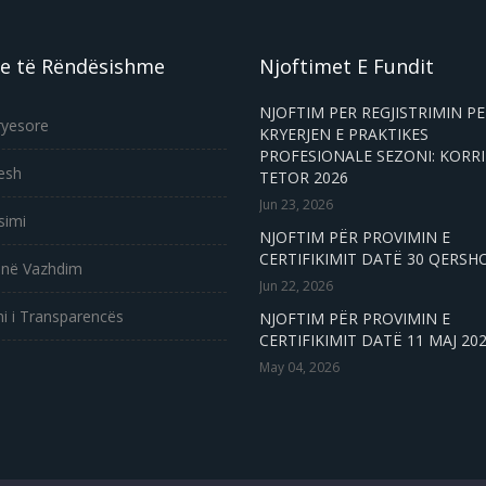
e të Rëndësishme
Njoftimet E Fundit
NJOFTIM PER REGJISTRIMIN P
ryesore
KRYERJEN E PRAKTIKES
PROFESIONALE SEZONI: KORRI
esh
TETOR 2026
Jun 23, 2026
simi
NJOFTIM PËR PROVIMIN E
CERTIFIKIMIT DATË 30 QERSH
 në Vazhdim
Jun 22, 2026
i i Transparencës
NJOFTIM PËR PROVIMIN E
CERTIFIKIMIT DATË 11 MAJ 20
May 04, 2026