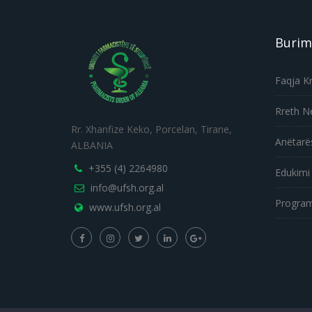
Burim
Faqja K
Rreth N
Rr. Xhanfize Keko, Porcelan, Tirane,
Anëtarë
ALBANIA
+355 (4) 2264980
Edukimi
info@ufsh.org.al
Program
www.ufsh.org.al