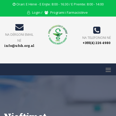
Opening
Orari: E Hënë - E Enjte: 8:00 - 16:30 / E Premte: 8:00 - 14:00
Hours
User
Users
Login /
Programi i Farmacistëve
Icon
Icon
Icon
Email
NA DËRGONI EMAIL
Phone
NA TELEFONONI NË
Icon
NË
+355(4) 226 4980
Icon
info@ufsh.org.al