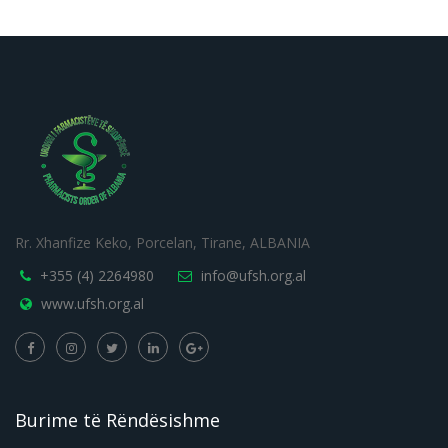
Rr. Xhanfize Keko, Porcelan, Tirane, ALBANIA
+355 (4) 2264980
info@ufsh.org.al
www.ufsh.org.al
Burime të Rëndësishme