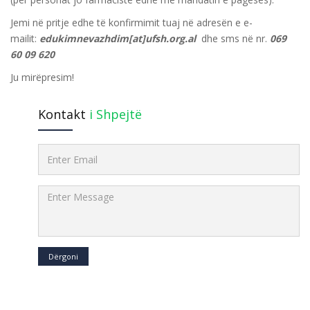
Jemi në pritje edhe të konfirmimit tuaj në adresën e e-
mailit:
edukimnevazhdim[at]ufsh.org.al
dhe sms në nr.
069
60 09 620
Ju mirëpresim!
Kontakt
i Shpejtë
Dërgoni