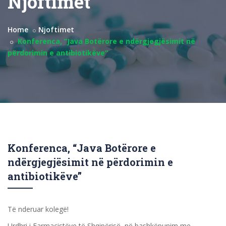
Njoftimet
Home
Njoftimet
Konferenca, “Java Botërore e ndërgjegjësimit në
përdorimin e antibiotikëve”
Konferenca, “Java Botërore e
ndërgjegjësimit në përdorimin e
antibiotikëve”
Të nderuar kolegë!
Urdhri i Farmacistëve të Shqipërisë, në bashkëpunim me