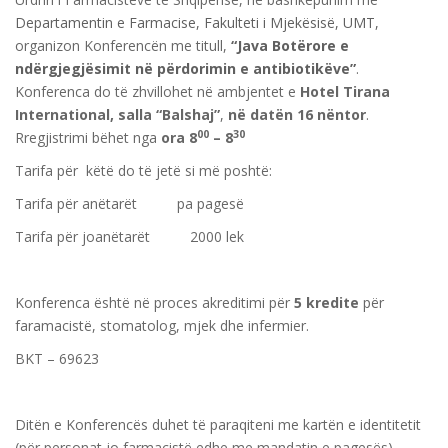
Departamentin e Farmacise, Fakulteti i Mjekësisë, UMT,
organizon Konferencën me titull,
“Java Botërore e
ndërgjegjësimit në përdorimin e antibiotikëve”
.
Konferenca do të zhvillohet në ambjentet e
Hotel Tirana
International, salla “Balshaj”
,
në datën 16 nëntor
.
00
30
Rregjistrimi bëhet nga
ora 8
– 8
Tarifa për këtë do të jetë si më poshtë:
Tarifa për anëtarët pa pagesë
Tarifa për joanëtarët 2000 lek
Konferenca është në proces akreditimi për
5 kredite
për
faramacistë, stomatolog, mjek dhe infermier.
BKT – 69623
Ditën e Konferencës duhet të paraqiteni me kartën e identitetit
(për personat jo farmacistë edhe me mandatin e pagesës).