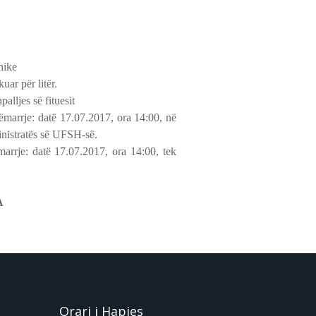
nike
uar për litër.
alljes së fituesit
ëmarrje: datë 17.07.2017, ora 14:00, në
nistratës së UFSH-së.
arrje: datë 17.07.2017, ora 14:00, tek
A
Orari i Hapjes