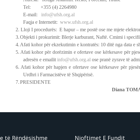
Tel: +355 (4) 2264980
E-mail:
info@ufsh.org.al
Faqja e Internetit:
www.ufsh.org.al
2.
Lloji I procedurës: E hapur – me postë ose me mjete elektro
3.
Objekti i prokurimit: Blerje karburant, Naftë. Cmimi i specifik
4.
Afati kohor për ekzekutimin e kontratës: 10 ditë nga data e shp
5.
Afati kohor për dorëzimin e ofertave ose kërkesave për pjes
adresën e emailit
info@ufsh.org.al
ose pranë zyrave të admi
6.
Afati kohor për hapjen e ofertave ose kërkesave për pjesëm
Urdhri i Farmacistëve të Shqipërisë.
7.
PRESIDENTE
Diana TOM
e të Rëndësishme
Njoftimet E Fundit