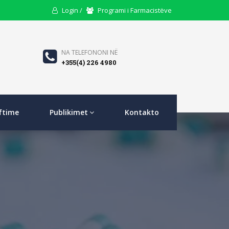
User
Users
Login /
Programi i Farmacistëve
Icon
Icon
Phone
NA TELEFONONI NË
+355(4) 226 4980
Icon
ftime
Publikimet
Kontakto