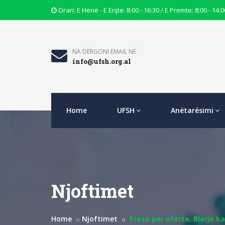
Opening
Orari: E Hënë - E Enjte: 8:00 - 16:30 / E Premte: 8:00 - 14:0
Hours
Icon
Email
NA DËRGONI EMAIL NË
info@ufsh.org.al
Icon
Home
UFSH
Anëtarësimi
Njoftimet
Home
Njoftimet
Ftesë per oferte, Blerje k