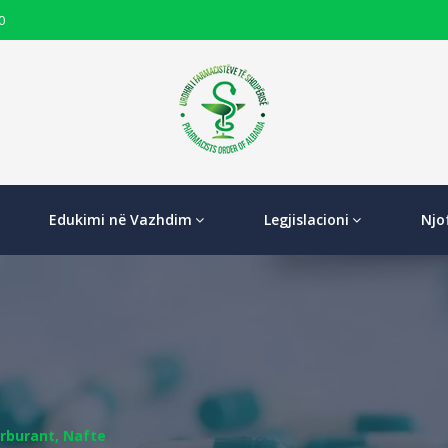
0
Edukimi në Vazhdim
Legjislacioni
Njo
arburant, Nafte