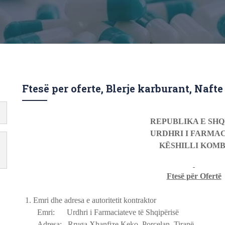
Ftesë per oferte, Blerje karburant, Nafte
REPUBLIKA E SHQ
URDHRI I FARMA
KËSHILLI KOM
Ftesë për Ofertë
1.
Emri dhe adresa e autoritetit kontraktor
Emri: Urdhri i Farmaciateve të Shqipërisë
Adresa: Rruga Xhanfize Keko, Porcelan, Tiranë