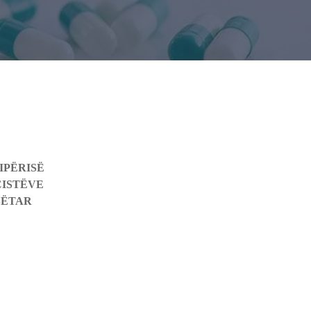
IPËRISË
CISTËVE
BËTAR