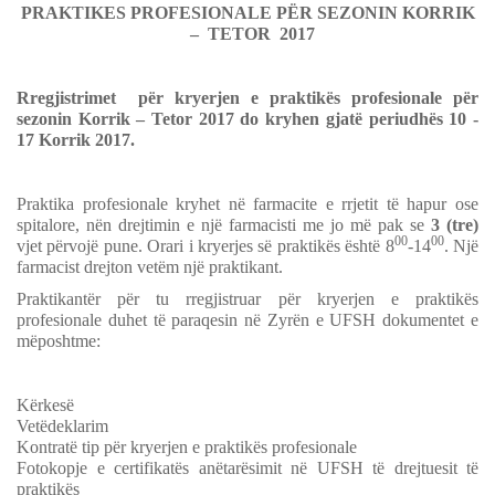
PRAKTIKES PROFESIONALE PËR SEZONIN KORRIK
– TETOR 2017
Rregjistrimet për kryerjen e praktikës profesionale për
sezonin Korrik – Tetor 2017 do kryhen gjatë periudhës 10 -
17 Korrik 2017.
Praktika profesionale kryhet në farmacite e rrjetit të hapur ose
spitalore, nën drejtimin e një farmacisti me jo më pak se
3 (tre)
00
00
vjet përvojë pune. Orari i kryerjes së praktikës është 8
-14
. Një
farmacist drejton vetëm një praktikant.
Praktikantër për tu rregjistruar për kryerjen e praktikës
profesionale duhet të paraqesin në Zyrën e UFSH dokumentet e
mëposhtme:
Kërkesë
Vetëdeklarim
Kontratë tip për kryerjen e praktikës profesionale
Fotokopje e certifikatës anëtarësimit në UFSH të drejtuesit të
praktikës