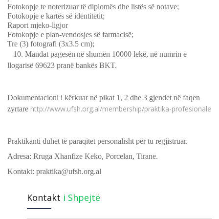
Fotokopje te noterizuar të diplomës dhe listës së notave;
Fotokopje e kartës së identitetit;
Raport mjeko-ligjor
Fotokopje e plan-vendosjes së farmacisë;
Tre (3) fotografi (3x3.5 cm);
10.
Mandat pagesën
në shumën 10000 lekë, në numrin e
llogarisë 69623 pranë bankës BKT.
Dokumentacioni i kërkuar në pikat 1, 2 dhe 3 gjendet në faqen
http://www.ufsh.org.al/membership/praktika-profesionale
zyrtare
Praktikanti duhet të paraqitet personalisht për tu regjistruar.
Adresa: Rruga Xhanfize Keko, Porcelan, Tirane.
Kontakt: praktika@ufsh.org.al
Kontakt
i Shpejtë