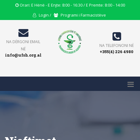
Opening
Orari: E Hënë - E Enjte: 8:00 - 16:30 / E Premte: 8:00 - 14:00
Hours
User
Users
Login /
Programi i Farmacistëve
Icon
Icon
Icon
Email
NA DËRGONI EMAIL
Phone
NA TELEFONONI NË
Icon
NË
+355(4) 226 4980
Icon
info@ufsh.org.al