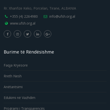
Rr. Xhanfize Keko, Porcelan, Tirane, ALBANIA
+355 (4) 2264980
info@ufsh.org.al
www.ufsh.org.al
Burime të Rëndësishme
Faqja Kryesore
Rreth Nesh
Anëtarësimi
Edukimi në Vazhdim
Programi i Transparencës