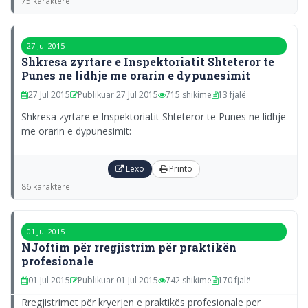
75 karaktere
27 Jul 2015
Shkresa zyrtare e Inspektoriatit Shteteror te
Punes ne lidhje me orarin e dypunesimit
27 Jul 2015
Publikuar 27 Jul 2015
715 shikime
13 fjalë
Shkresa zyrtare e Inspektoriatit Shteteror te Punes ne lidhje
me orarin e dypunesimit:
Lexo
Printo
86 karaktere
01 Jul 2015
NJoftim për rregjistrim për praktikën
profesionale
01 Jul 2015
Publikuar 01 Jul 2015
742 shikime
170 fjalë
Rregjistrimet për kryerjen e praktikës profesionale per