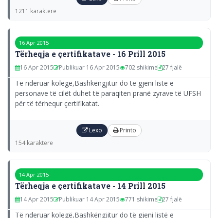
1211 karaktere
16 Apr 2015
Tërheqja e çertifikatave - 16 Prill 2015
16 Apr 2015
Publikuar 16 Apr 2015
702 shikime
27 fjalë
Të nderuar kolegë,Bashkëngjitur do të gjeni listë e
personave të cilët duhet të paraqiten pranë zyrave të UFSH
për të tërhequr çertifikatat.
Lexo
Printo
154 karaktere
14 Apr 2015
Tërheqja e çertifikatave - 14 Prill 2015
14 Apr 2015
Publikuar 14 Apr 2015
771 shikime
27 fjalë
Të nderuar kolegë,Bashkëngjitur do të gjeni listë e