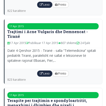
Lexo
Printo
822 karaktere
17 Apr 2015
Trajtimi i Acne Vulgaris dhe Demnencat -
Tiranë
17 Apr 2015
Publikuar 17 Apr 2015
807 shikime
124 fjalë
Datë 4 Qershor 2015 - Tiranë - salla “Telemedicina” spitali
pediatrik Tiranë, paralelisht në sallat e leksioneve të
spitaleve rajonal Elbasan, Fier,...
Lexo
Printo
823 karaktere
17 Apr 2015
Terapite per trajtimin e spondyloartritit,
menaxhimi i dhimbjes dhe niveli i