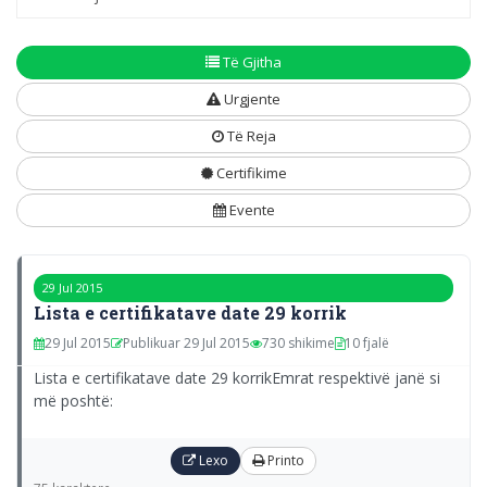
Të Gjitha
Urgjente
Të Reja
Certifikime
Evente
29 Jul 2015
Lista e certifikatave date 29 korrik
29 Jul 2015
Publikuar 29 Jul 2015
730 shikime
10 fjalë
Lista e certifikatave date 29 korrikEmrat respektivë janë si
më poshtë:
Lexo
Printo