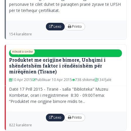
personave të cilët duhet të paraqiten pranë zyrave të UFSH
për të tërhequr çertifikatat.
Lexo
Printo
154 karaktere
RËNDËSISHËM
10 Apr 2015
Produktet me origjine bimore, Ushqimi i
shëndetshëm faktor i rëndësishëm për
mirëqënien (Tirane)
10 Apr 2015
Publikuar 10 Apr 2015
738 shikime
134 fjalë
Datë 17 Prill 2015 - Tiranë - salla "Biblioteka" Muzeu
Kombëtar, orari i rregjistrimeve 8:30 - 09:00Tema:
“Produktet me origjine bimore midis te...
Lexo
Printo
822 karaktere