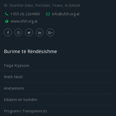
Rr. Xhanfize Keko, Porcelan, Tirane, ALBANIA
+355 (4) 2264980
info@ufsh.org.al
www.ufsh.org.al
Burime të Rëndësishme
Faqja Kryesore
Rreth Nesh
Anëtarësimi
Edukimi në Vazhdim
Programi i Transparencës