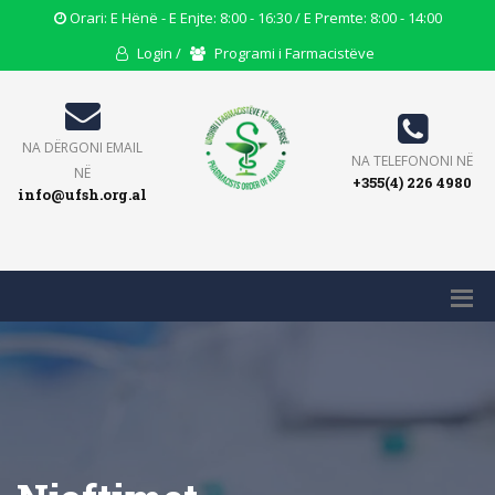
Opening
Orari: E Hënë - E Enjte: 8:00 - 16:30 / E Premte: 8:00 - 14:00
Hours
User
Users
Login /
Programi i Farmacistëve
Icon
Icon
Icon
Email
NA DËRGONI EMAIL
Phone
NA TELEFONONI NË
Icon
NË
+355(4) 226 4980
Icon
info@ufsh.org.al