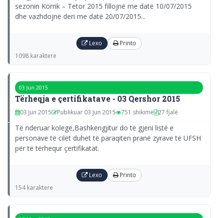
sezonin Korrik – Tetor 2015 fillojnë me datë 10/07/2015
dhe vazhdojnë deri me datë 20/07/2015...
Lexo
Printo
1098 karaktere
03 Jun 2015
Tërheqja e çertifikatave - 03 Qershor 2015
03 Jun 2015
Publikuar 03 Jun 2015
751 shikime
27 fjalë
Të nderuar kolegë,Bashkëngjitur do të gjeni listë e
personave të cilët duhet të paraqiten pranë zyrave të UFSH
për të tërhequr çertifikatat.
Lexo
Printo
154 karaktere