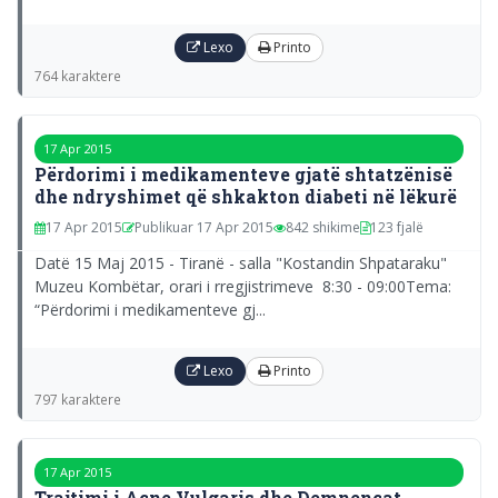
Lexo
Printo
764 karaktere
17 Apr 2015
Përdorimi i medikamenteve gjatë shtatzënisë
dhe ndryshimet që shkakton diabeti në lëkurë
17 Apr 2015
Publikuar 17 Apr 2015
842 shikime
123 fjalë
Datë 15 Maj 2015 - Tiranë - salla "Kostandin Shpataraku"
Muzeu Kombëtar, orari i rregjistrimeve 8:30 - 09:00Tema:
“Përdorimi i medikamenteve gj...
Lexo
Printo
797 karaktere
17 Apr 2015
Trajtimi i Acne Vulgaris dhe Demnencat -