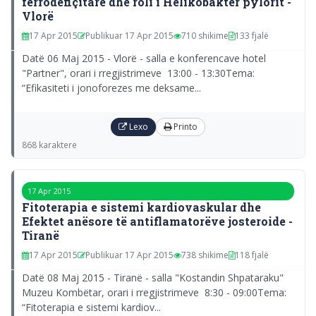
ferrodefiçitare dhe roli i Helikobakter pylorit -
Vlorë
17 Apr 2015
Publikuar 17 Apr 2015
710 shikime
133 fjalë
Datë 06 Maj 2015 - Vlorë - salla e konferencave hotel
"Partner", orari i rregjistrimeve 13:00 - 13:30Tema:
“Efikasiteti i jonoforezes me deksame...
Lexo
Printo
868 karaktere
17 Apr 2015
Fitoterapia e sistemi kardiovaskular dhe
Efektet anësore të antiflamatorëve josteroide -
Tiranë
17 Apr 2015
Publikuar 17 Apr 2015
738 shikime
118 fjalë
Datë 08 Maj 2015 - Tiranë - salla "Kostandin Shpataraku"
Muzeu Kombëtar, orari i rregjistrimeve 8:30 - 09:00Tema:
“Fitoterapia e sistemi kardiov...