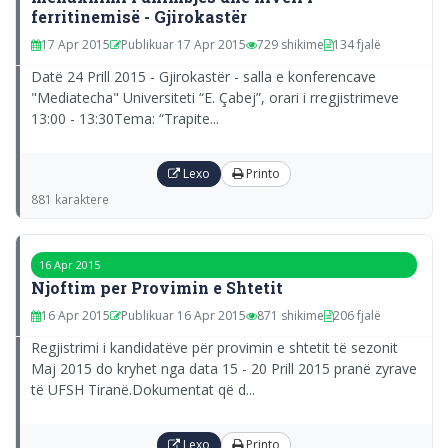
ferritinemisë - Gjirokastër
17 Apr 2015
Publikuar 17 Apr 2015
729 shikime
134 fjalë
Datë 24 Prill 2015 - Gjirokastër - salla e konferencave
"Mediatecha" Universiteti “E. Çabej”, orari i rregjistrimeve
13:00 - 13:30Tema: “Trapite...
Lexo
Printo
881 karaktere
16 Apr 2015
Njoftim per Provimin e Shtetit
16 Apr 2015
Publikuar 16 Apr 2015
871 shikime
206 fjalë
Regjistrimi i kandidatëve për provimin e shtetit të sezonit
Maj 2015 do kryhet nga data 15 - 20 Prill 2015 pranë zyrave
të UFSH Tiranë.Dokumentat që d...
Lexo
Printo