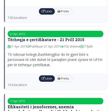
Lexo
Printo
738 karaktere
21 Apr 2015
Tërheqja e çertifikatave - 21 Prill 2015
21 Apr 2015
Publikuar 21 Apr 2015
702 shikime
27 fjalë
Të nderuar kolegë,Bashkëngjitur do të gjeni listë e
personave të cilët duhet të paraqiten pranë zyrave të UFSH
për të tërhequr çertifikatat.
Lexo
Printo
154 karaktere
17 Apr 2015
Efikasiteti i jonoforezes, anemia