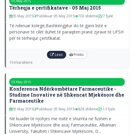
05 May 2015
Tërheqja e çertifikatave - 05 Maj 2015
05 May 2015
Publikuar 05 May 2015
703 shikime
27 fjalë
Të nderuar kolegë,Bashkëngjitur do të gjeni listë e
personave të cilët duhet të paraqiten pranë zyrave të UFSH
për të tërhequr çertifikatat.
Lexo
Printo
154 karaktere
05 May 2015
Konferenca Ndërkombëtare Farmaceutike -
Studime Inovative në Shkencat Mjekësore dhe
Farmaceutike
05 May 2015
Publikuar 05 May 2015
828 shikime
113 fjalë
Në kuadër të njohjes me risitë e shumta në fushën e
Shkencave Mjekësore dhe asaj Farmaceutike, Albanian
University, Fakulteti i Shkencave Mjekësore, D...