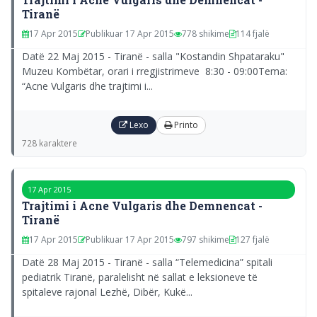
Tiranë
17 Apr 2015
Publikuar 17 Apr 2015
778 shikime
114 fjalë
Datë 22 Maj 2015 - Tiranë - salla "Kostandin Shpataraku"
Muzeu Kombëtar, orari i rregjistrimeve 8:30 - 09:00Tema:
“Acne Vulgaris dhe trajtimi i...
Lexo
Printo
728 karaktere
17 Apr 2015
Trajtimi i Acne Vulgaris dhe Demnencat -
Tiranë
17 Apr 2015
Publikuar 17 Apr 2015
797 shikime
127 fjalë
Datë 28 Maj 2015 - Tiranë - salla “Telemedicina” spitali
pediatrik Tiranë, paralelisht në sallat e leksioneve të
spitaleve rajonal Lezhë, Dibër, Kukë...