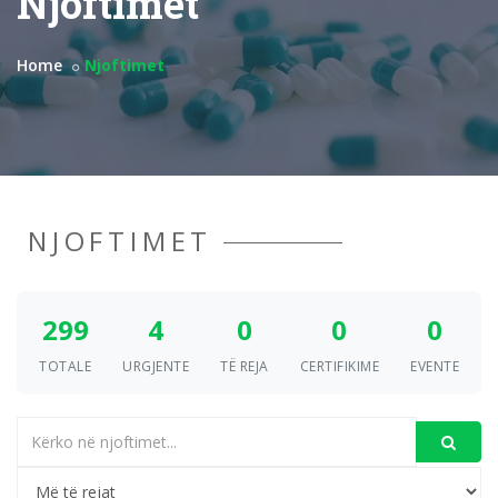
Njoftimet
Home
Njoftimet
NJOFTIMET
299
4
0
0
0
TOTALE
URGJENTE
TË REJA
CERTIFIKIME
EVENTE