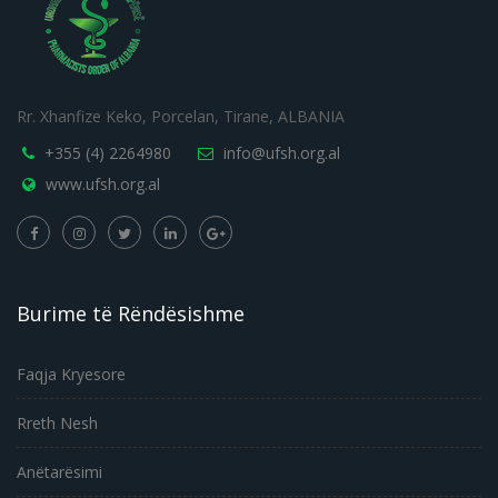
Rr. Xhanfize Keko, Porcelan, Tirane, ALBANIA
+355 (4) 2264980
info@ufsh.org.al
www.ufsh.org.al
Burime të Rëndësishme
Faqja Kryesore
Rreth Nesh
Anëtarësimi