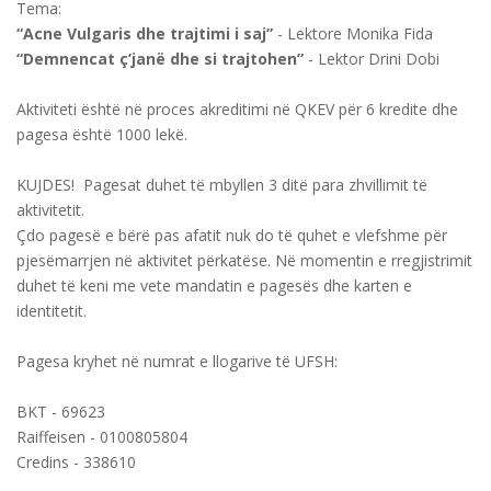
Tema:
“Acne Vulgaris dhe trajtimi i saj”
- Lektore Monika Fida
“Demnencat ç’janë dhe si trajtohen”
- Lektor Drini Dobi
Aktiviteti është në proces akreditimi në QKEV për 6 kredite dhe
pagesa është 1000 lekë.
KUJDES! Pagesat duhet të mbyllen 3 ditë para zhvillimit të
aktivitetit.
Çdo pagesë e bërë pas afatit nuk do të quhet e vlefshme për
pjesëmarrjen në aktivitet përkatëse. Në momentin e rregjistrimit
duhet të keni me vete mandatin e pagesës dhe karten e
identitetit.
Pagesa kryhet në numrat e llogarive të UFSH:
BKT - 69623
Raiffeisen - 0100805804
Credins - 338610