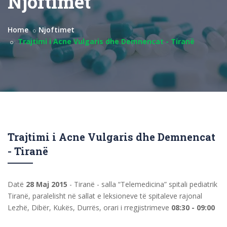
Njoftimet
Home
Njoftimet
Trajtimi i Acne Vulgaris dhe Demnencat - Tiranë
Trajtimi i Acne Vulgaris dhe Demnencat
- Tiranë
Datë
28 Maj 2015
- Tiranë - salla “Telemedicina” spitali pediatrik
Tiranë, paralelisht në sallat e leksioneve të spitaleve rajonal
Lezhë, Dibër, Kukës, Durrës, orari i rregjistrimeve
08:30 - 09:00