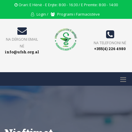
Opening
Orari: E Hënë - E Enjte: 8:00 - 16:30 / E Premte: 8:00 - 14:00
Hours
User
Users
Login /
Programi i Farmacistëve
Icon
Icon
Icon
Email
NA DËRGONI EMAIL
Phone
NA TELEFONONI NË
Icon
NË
+355(4) 226 4980
Icon
info@ufsh.org.al