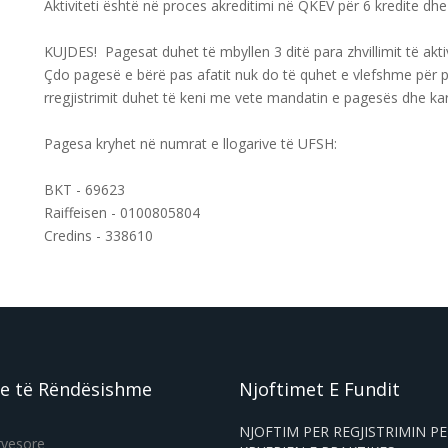
Aktiviteti është në proces akreditimi në QKEV për 6 kredite dh
KUJDES! Pagesat duhet të mbyllen 3 ditë para zhvillimit të aktivi
Çdo pagesë e bërë pas afatit nuk do të quhet e vlefshme për 
rregjistrimit duhet të keni me vete mandatin e pagesës dhe kart
Pagesa kryhet në numrat e llogarive të UFSH:
BKT - 69623
Raiffeisen - 0100805804
Credins - 338610
e të Rëndësishme
Njoftimet E Fundit
NJOFTIM PER REGJISTRIMIN P
ryesore