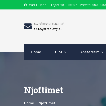
Opening
Orari: E Hënë - E Enjte: 8:00 - 16:30 / E Premte: 8:00 - 14:0
Hours
Icon
Email
NA DËRGONI EMAIL NË
info@ufsh.org.al
Icon
Home
UFSH
Anëtarësimi
Njoftimet
Home
Njoftimet