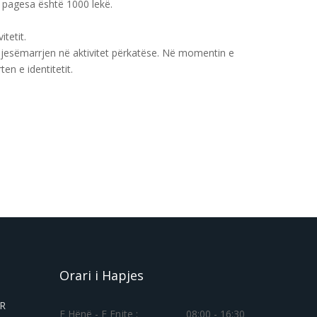
e pagesa është 1000 lekë.
tetit.
pjesëmarrjen në aktivitet përkatëse. Në momentin e
en e identitetit.
Orari i Hapjes
ER
E Hënë - E Enjte :
08:00 - 16:30