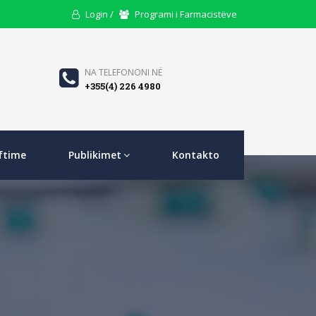
User
Users
Login /
Programi i Farmacistëve
Icon
Icon
Phone
NA TELEFONONI NË
+355(4) 226 4980
Icon
ftime
Publikimet
Kontakto