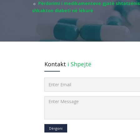
Përdorimi i medikamenteve gjatë shtatzënis
shkakton diabeti në lëkurë
Kontakt
i Shpejtë
Dërgoni