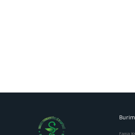
Burim
Faqja K