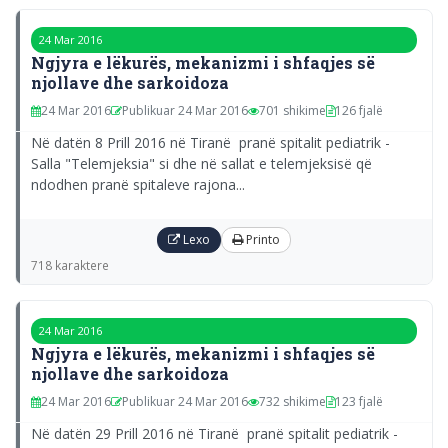
24 Mar 2016
Ngjyra e lëkurës, mekanizmi i shfaqjes së
njollave dhe sarkoidoza
24 Mar 2016
Publikuar 24 Mar 2016
701 shikime
126 fjalë
Në datën 8 Prill 2016 në Tiranë pranë spitalit pediatrik -
Salla "Telemjeksia" si dhe në sallat e telemjeksisë që
ndodhen pranë spitaleve rajona...
Lexo
Printo
718 karaktere
24 Mar 2016
Ngjyra e lëkurës, mekanizmi i shfaqjes së
njollave dhe sarkoidoza
24 Mar 2016
Publikuar 24 Mar 2016
732 shikime
123 fjalë
Në datën 29 Prill 2016 në Tiranë pranë spitalit pediatrik -