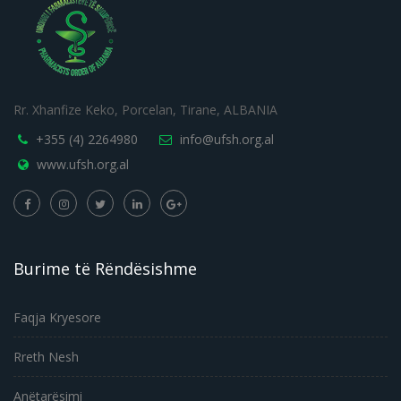
Rr. Xhanfize Keko, Porcelan, Tirane, ALBANIA
+355 (4) 2264980
info@ufsh.org.al
www.ufsh.org.al
Burime të Rëndësishme
Faqja Kryesore
Rreth Nesh
Anëtarësimi