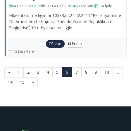
04 Dec 2015
Publikuar 04 Dec 2015
633 shikime
174 fjalë
Mbështetur në ligjin nr.10383,dt.24.02.2011:”Për Sigurimin e
Detyrueshëm të Kujdesit Shëndetësor në Republikën e
Shqipërisë”, të ndryshuar; në ligjin...
Lexo
Printo
1173 karaktere
(current)
«
1
2
3
4
5
6
7
8
9
10
...
14
15
»