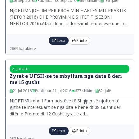
06 Sep 2016
Publikuar 06 Sep 2016
634 shikime
436 fjalë
NJOFTIMNJOFTIM PËR PROVIMIN E AFTËSIMIT PRAKTIK
(TETOR 2016) DHE PROVIMIN E SHTETIT (SEZONI
NËNTOR 2016).Afati i fundit i dorëzimit të dosjeve dhe i r...
Lexo
Printo
2669 karaktere
21 Jul 2016
Zyrat e UFSH-se te mbyllura nga data 8 deri
me 15 gusht
21 Jul 2016
Publikuar 21 Jul 2016
677 shikime
62 fjalë
NJOFTIMUrdhri I Farmacistëve të Shqipërisë njofton të
gjithë të interesuarit se nga dita e hënë dt 08 Gusht deri
ditën e Premte dt 12 Gusht zyrat e ad...
Lexo
Printo
357 karaktere