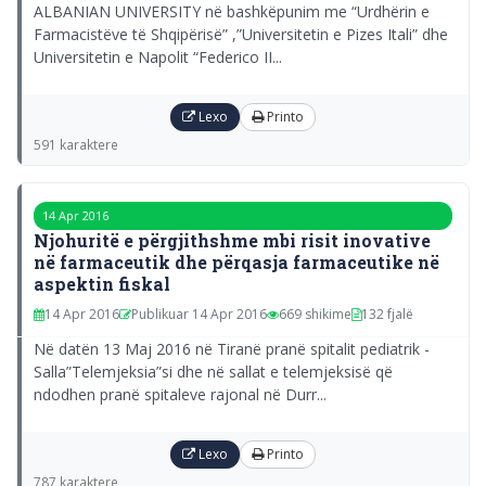
ALBANIAN UNIVERSITY në bashkëpunim me “Urdhërin e
Farmacistëve të Shqipërisë” ,”Universitetin e Pizes Itali” dhe
Universitetin e Napolit “Federico II...
Lexo
Printo
591 karaktere
14 Apr 2016
Njohuritë e përgjithshme mbi risit inovative
në farmaceutik dhe përqasja farmaceutike në
aspektin fiskal
14 Apr 2016
Publikuar 14 Apr 2016
669 shikime
132 fjalë
Në datën 13 Maj 2016 në Tiranë pranë spitalit pediatrik -
Salla”Telemjeksia”si dhe në sallat e telemjeksisë që
ndodhen pranë spitaleve rajonal në Durr...
Lexo
Printo
787 karaktere