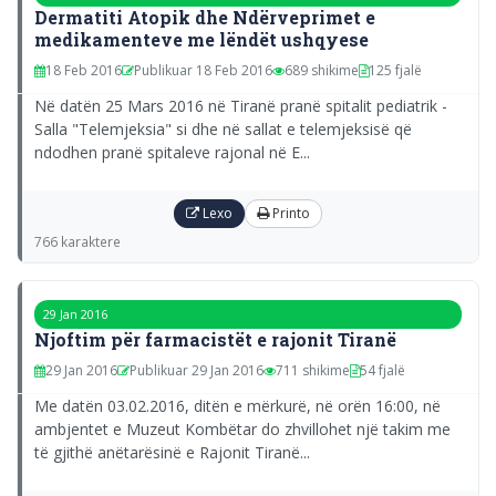
Dermatiti Atopik dhe Ndërveprimet e
medikamenteve me lëndët ushqyese
18 Feb 2016
Publikuar 18 Feb 2016
689 shikime
125 fjalë
Në datën 25 Mars 2016 në Tiranë pranë spitalit pediatrik -
Salla "Telemjeksia" si dhe në sallat e telemjeksisë që
ndodhen pranë spitaleve rajonal në E...
Lexo
Printo
766 karaktere
29 Jan 2016
Njoftim për farmacistët e rajonit Tiranë
29 Jan 2016
Publikuar 29 Jan 2016
711 shikime
54 fjalë
Me datën 03.02.2016, ditën e mërkurë, në orën 16:00, në
ambjentet e Muzeut Kombëtar do zhvillohet një takim me
të gjithë anëtarësinë e Rajonit Tiranë...