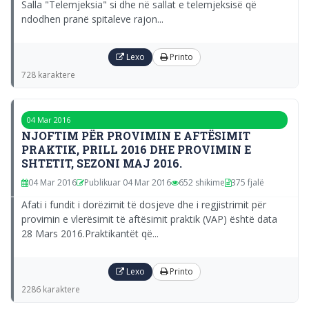
Salla "Telemjeksia" si dhe në sallat e telemjeksisë që
ndodhen pranë spitaleve rajon...
Lexo
Printo
728 karaktere
04 Mar 2016
NJOFTIM PËR PROVIMIN E AFTËSIMIT
PRAKTIK, PRILL 2016 DHE PROVIMIN E
SHTETIT, SEZONI MAJ 2016.
04 Mar 2016
Publikuar 04 Mar 2016
652 shikime
375 fjalë
Afati i fundit i dorëzimit të dosjeve dhe i regjistrimit për
provimin e vlerësimit të aftësimit praktik (VAP) është data
28 Mars 2016.Praktikantët që...
Lexo
Printo
2286 karaktere