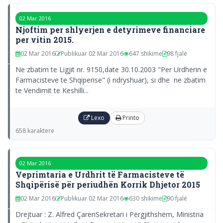
02 Mar 2016
Njoftim per shlyerjen e detyrimeve financiare
per vitin 2015.
02 Mar 2016
Publikuar 02 Mar 2016
647 shikime
98 fjalë
Ne zbatim te Ligjit nr. 9150,date 30.10.2003 "Per Urdherin e
Farmacisteve te Shqiperise" (i ndryshuar), si dhe ne zbatim
te Vendimit te Keshilli...
Lexo
Printo
658 karaktere
02 Mar 2016
Veprimtaria e Urdhrit të Farmacisteve të
Shqipërisë për periudhën Korrik­ Dhjetor 2015
02 Mar 2016
Publikuar 02 Mar 2016
630 shikime
90 fjalë
Drejtuar : Z. Alfred ÇareriSekretari i Përgjithshëm, Ministria