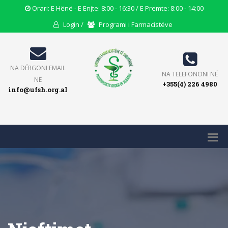
Opening
Orari: E Hënë - E Enjte: 8:00 - 16:30 / E Premte: 8:00 - 14:00
Hours
User
Users
Login /
Programi i Farmacistëve
Icon
Icon
Icon
Email
NA DËRGONI EMAIL
Phone
NA TELEFONONI NË
Icon
NË
+355(4) 226 4980
Icon
info@ufsh.org.al