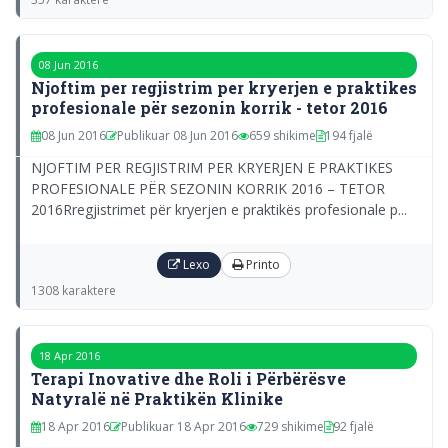
08 Jun 2016
Njoftim per regjistrim per kryerjen e praktikes
profesionale për sezonin korrik - tetor 2016
08 Jun 2016
Publikuar 08 Jun 2016
659 shikime
194 fjalë
NJOFTIM PER REGJISTRIM PER KRYERJEN E PRAKTIKES
PROFESIONALE PËR SEZONIN KORRIK 2016 – TETOR
2016Rregjistrimet për kryerjen e praktikës profesionale p...
Lexo
Printo
1308 karaktere
18 Apr 2016
Terapi Inovative dhe Roli i Përbërësve
Natyralë në Praktikën Klinike
18 Apr 2016
Publikuar 18 Apr 2016
729 shikime
92 fjalë