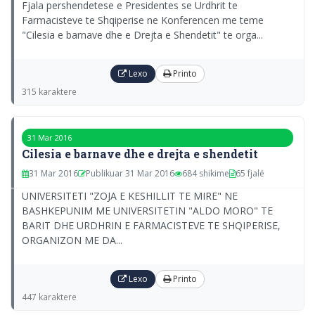
Fjala pershendetese e Presidentes se Urdhrit te
Farmacisteve te Shqiperise ne Konferencen me teme
"Cilesia e barnave dhe e Drejta e Shendetit" te orga...
Lexo
Printo
315 karaktere
31 Mar 2016
Cilesia e barnave dhe e drejta e shendetit
31 Mar 2016
Publikuar 31 Mar 2016
684 shikime
65 fjalë
UNIVERSITETI "ZOJA E KESHILLIT TE MIRE" NE
BASHKEPUNIM ME UNIVERSITETIN "ALDO MORO" TE
BARIT DHE URDHRIN E FARMACISTEVE TE SHQIPERISE,
ORGANIZON ME DA...
Lexo
Printo
447 karaktere