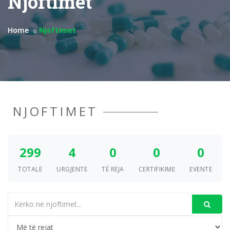
Njoftimet
Home
Njoftimet
NJOFTIMET
299
4
0
0
0
TOTALE
URGJENTE
TË REJA
CERTIFIKIME
EVENTE