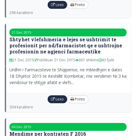
Lexo
Printo
296 karaktere
21 Dec 2015
Shtyhet vlefshmeria e lejes se ushtrimit te
profesionit per nd/farmacistet qe e ushtrojne
profesionin ne agjenci farmaceutike
21 Dec 2015
Publikuar 21 Dec 2015
667 shikime
43 fjalë
Urdhri i Farmacisteve te Shqiperise, ne mbledhjen e dates
18 Dhjetor 2015 te Keshillit Kombetar, me vendimin Nr.3 ka
vendosur te shtyje afatit e vlefs...
Lexo
Printo
304 karaktere
04 Dec 2015
Mendime per kontraten F 2016