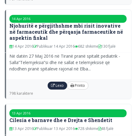
14 Apr 2016
Njohuritë e përgjithshme mbi risit inovative
në farmaceutik dhe përqasja farmaceutike në
aspektin fiskal
14 Apr 2016
Publikuar 14 Apr 2016
682 shikime
130 fjalë
Në datën 27 Maj 2016 në Tiranë pranë spitalit pediatrik -
Salla”Telemjeksia”si dhe në sallat e telemjeksisë që
ndodhen pranë spitaleve rajonal në Elba...
Lexo
Printo
798 karaktere
13 Apr 2016
Cilesia e barnave dhe e Drejta e Shendetit
13 Apr 2016
Publikuar 13 Apr 2016
728 shikime
48 fjalë