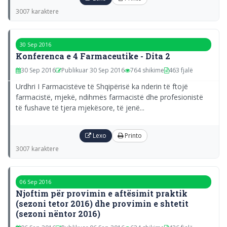
3007 karaktere
30 Sep 2016
Konferenca e 4 Farmaceutike - Dita 2
30 Sep 2016
Publikuar 30 Sep 2016
764 shikime
463 fjalë
Urdhri I Farmacistëve të Shqipërisë ka nderin të ftojë
farmacistë, mjekë, ndihmës farmacistë dhe profesionistë
të fushave të tjera mjekësore, të jenë...
Lexo
Printo
3007 karaktere
06 Sep 2016
Njoftim për provimin e aftësimit praktik
(sezoni tetor 2016) dhe provimin e shtetit
(sezoni nëntor 2016)