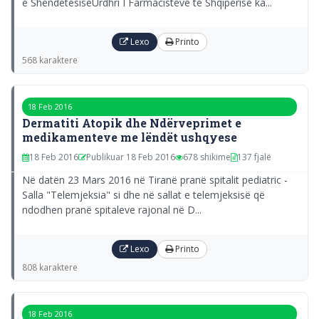
e ShëndetësisëUrdhri I Farmacistëve të Shqipërisë ka...
Lexo
Printo
568 karaktere
18 Feb 2016
Dermatiti Atopik dhe Ndërveprimet e
medikamenteve me lëndët ushqyese
18 Feb 2016
Publikuar 18 Feb 2016
678 shikime
137 fjalë
Në datën 23 Mars 2016 në Tiranë pranë spitalit pediatric -
Salla "Telemjeksia" si dhe në sallat e telemjeksisë që
ndodhen pranë spitaleve rajonal në D...
Lexo
Printo
808 karaktere
18 Feb 2016