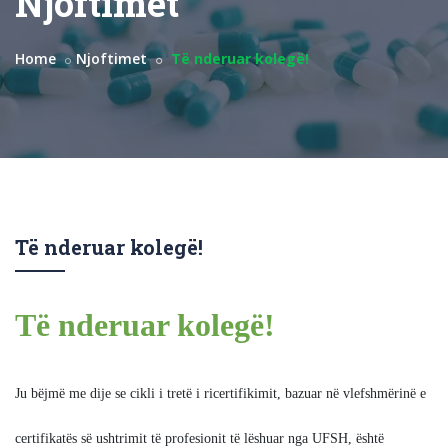
Njoftimet
Home
Njoftimet
Të nderuar kolegë!
Të nderuar kolegë!
Të nderuar kolegë!
Ju bëjmë me dije se cikli i tretë i ricertifikimit, bazuar në vlefshmërinë e
certifikatës së
ushtrimit të profesionit të lëshuar nga UFSH, është