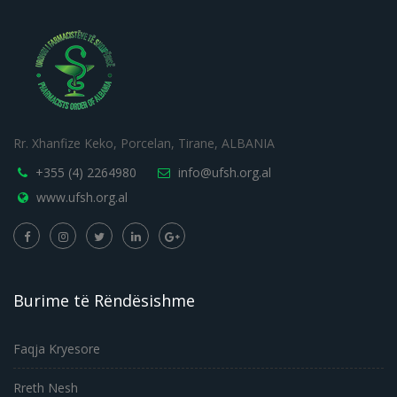
Rr. Xhanfize Keko, Porcelan, Tirane, ALBANIA
+355 (4) 2264980
info@ufsh.org.al
www.ufsh.org.al
Burime të Rëndësishme
Faqja Kryesore
Rreth Nesh