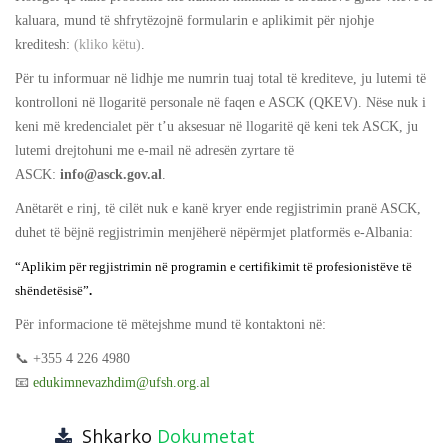
kaluara, mund të shfrytëzojnë formularin e aplikimit për njohje
kreditesh:
(kliko këtu)
.
Për tu informuar në lidhje me numrin tuaj total të krediteve, ju lutemi të
kontrolloni në llogaritë personale në faqen e ASCK (QKEV). Nëse nuk i
keni më kredencialet për t’u aksesuar në llogaritë që keni tek ASCK, ju
lutemi drejtohuni me e-mail në adresën zyrtare të
ASCK:
info@asck.gov.al
.
Anëtarët e rinj, të cilët nuk e kanë kryer ende regjistrimin pranë ASCK,
duhet të bëjnë regjistrimin menjëherë nëpërmjet platformës e-Albania:
“Aplikim për regjistrimin në programin e certifikimit të profesionistëve të
shëndetësisë”
.
Për informacione të mëtejshme mund të kontaktoni në:
📞 +355 4 226 4980
📧
edukimnevazhdim@ufsh.org.al
Shkarko
Dokumetat