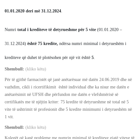
01.01.2020 deri më 31.12.2024
.
Numri
total i krediteve të detyrueshme për 5 vite
(01.01.2020 –
31.12.2024)
është 75 kredite,
ndërsa numri minimal i detyrueshëm i
krediteve që duhet të plotësohen për një vit është
5
.
Shembull:
(kliko këtu)
Për të gjithë farmacistët që janë anëtarësuar më datën 24.06.2019 dhe në
vazhdim, cikli i ricertifikimit është individual dhe ka nisur me datën e
anëtarësimit në UFSH dhe përfundon me datën e vlefshmërisë së
certifikatës me të njëjtin kriter: 75 kredite të detyrueshme në total në 5
vite të ushtrimit të profesionit dhe 5 kredite minimumi i detyrueshëm në
1 vit.
Shembull:
(kliko këtu)
Kolegët që kanë probleme me numrin minimal të krediteve gjatë viteve të