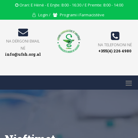
Opening
Orari: E Hënë - E Enjte: 8:00 - 16:30 / E Premte: 8:00 - 14:00
Hours
User
Users
Login /
Programi i Farmacistëve
Icon
Icon
Icon
Email
NA DËRGONI EMAIL
Phone
NA TELEFONONI NË
Icon
NË
+355(4) 226 4980
Icon
info@ufsh.org.al