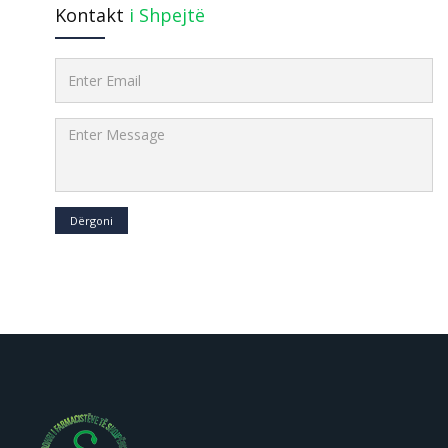
Kontakt
i Shpejtë
Dërgoni