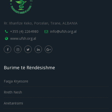
Rr. Xhanfize Keko, Porcelan, Tirane, ALBANIA
+355 (4) 2264980
info@ufsh.org.al
www.ufsh.org.al
Burime të Rëndësishme
Faqja Kryesore
Rreth Nesh
Anëtarësimi