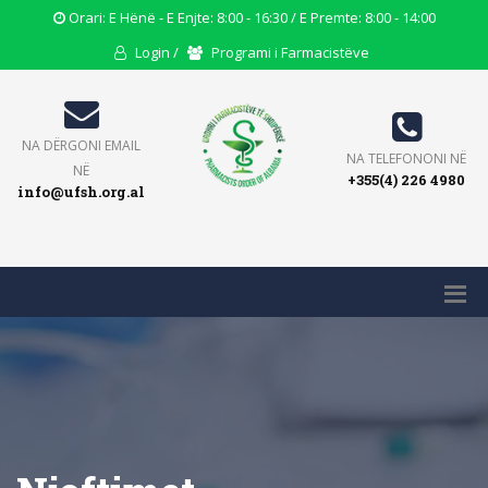
Opening
Orari: E Hënë - E Enjte: 8:00 - 16:30 / E Premte: 8:00 - 14:00
Hours
User
Users
Login /
Programi i Farmacistëve
Icon
Icon
Icon
Email
NA DËRGONI EMAIL
Phone
NA TELEFONONI NË
Icon
NË
+355(4) 226 4980
Icon
info@ufsh.org.al