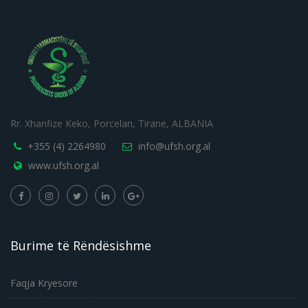
Rr. Xhanfize Keko, Porcelan, Tirane, ALBANIA
+355 (4) 2264980
info@ufsh.org.al
www.ufsh.org.al
Burime të Rëndësishme
Faqja Kryesore