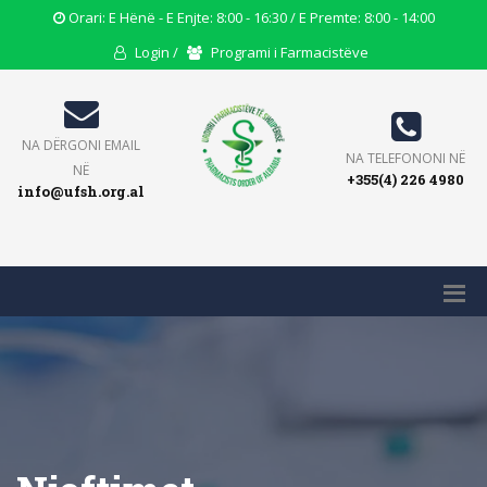
Opening
Orari: E Hënë - E Enjte: 8:00 - 16:30 / E Premte: 8:00 - 14:00
Hours
User
Users
Login /
Programi i Farmacistëve
Icon
Icon
Icon
Email
NA DËRGONI EMAIL
Phone
NA TELEFONONI NË
Icon
NË
+355(4) 226 4980
Icon
info@ufsh.org.al