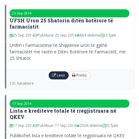
25 Sep 2014
UFSH Uron 25 Shatorin ditën botërore të
farmacistit
25 Sep 2014
Publikuar 25 Sep 2014
884 shikime
23 fjalë
Urdhri i Farmacistëve të Shqipërisë uron të gjithë
farmacistët me rastin e Ditës Botërore të Farmacistit, më
25 Shtator.
Lexo
Printo
131 karaktere
17 Sep 2014
Lista e krediteve totale të rregjistruara në
QKEV
17 Sep 2014
Publikuar 17 Sep 2014
2504 shikime
25 fjalë
Publikohet lista e krediteve totale të regjistruara në QKEV