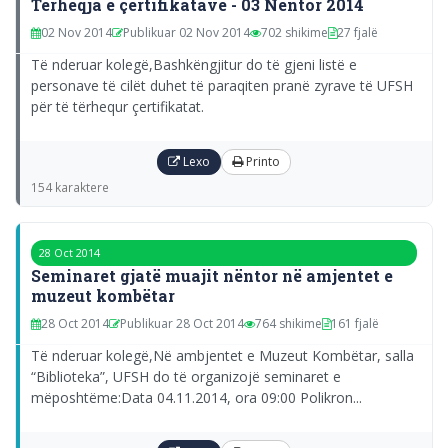
Tërheqja e çertifikatave - 03 Nëntor 2014
02 Nov 2014
Publikuar 02 Nov 2014
702 shikime
27 fjalë
Të nderuar kolegë,Bashkëngjitur do të gjeni listë e
personave të cilët duhet të paraqiten pranë zyrave të UFSH
për të tërhequr çertifikatat.
Lexo
Printo
154 karaktere
28 Oct 2014
Seminaret gjatë muajit nëntor në amjentet e
muzeut kombëtar
28 Oct 2014
Publikuar 28 Oct 2014
764 shikime
161 fjalë
Të nderuar kolegë,Në ambjentet e Muzeut Kombëtar, salla
“Biblioteka”, UFSH do të organizojë seminaret e
mëposhtëme:Data 04.11.2014, ora 09:00 Polikron...