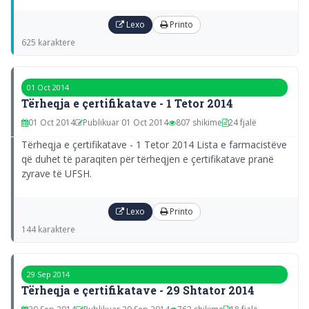
Lexo
Printo
625 karaktere
01 Oct 2014
Tërheqja e çertifikatave - 1 Tetor 2014
01 Oct 2014
Publikuar 01 Oct 2014
807 shikime
24 fjalë
Tërheqja e çertifikatave - 1 Tetor 2014 Lista e farmacistëve
që duhet të paraqiten për tërheqjen e çertifikatave pranë
zyrave të UFSH.
Lexo
Printo
144 karaktere
29 Sep 2014
Tërheqja e çertifikatave - 29 Shtator 2014