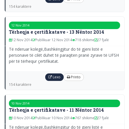
154 karaktere
12 Nov 2014
Tërheqja e çertifikatave - 13 Nëntor 2014
12 Nov 2014
Publikuar 12 Nov 2014
718 shikime
27 fjalë
Të nderuar kolegë,Bashkëngjitur do të gjeni listë e
personave të cilët duhet të paraqiten pranë zyrave të UFSH
për të tërhequr çertifikatat.
Lexo
Printo
154 karaktere
10 Nov 2014
Tërheqja e çertifikatave - 11 Nëntor 2014
10 Nov 2014
Publikuar 10 Nov 2014
767 shikime
27 fjalë
Të nderuar kolegë,Bashkëngjitur do të gjeni listë e