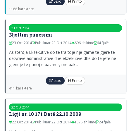
Lexo
Printo
1168 karaktere
23 Oct 2014
Njoftim punësimi
23 Oct 2014
Publikuar 23 Oct 2014
696 shikime
64 fjalë
Asistentja Ekzekutive do te trajtoje nje game te gjere te
detyrave administrative dhe ekzekutive dhe do te jete ne
gjendje te punoj e pavarur, me pak...
Lexo
Printo
411 karaktere
22 Oct 2014
Ligji nr. 10 171 Datë 22.10.2009
22 Oct 2014
Publikuar 22 Oct 2014
1375 shikime
24 fjalë