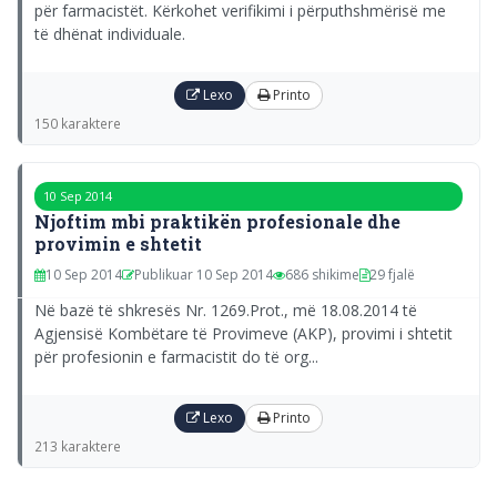
për farmacistët. Kërkohet verifikimi i përputhshmërisë me
të dhënat individuale.
Lexo
Printo
150 karaktere
10 Sep 2014
Njoftim mbi praktikën profesionale dhe
provimin e shtetit
10 Sep 2014
Publikuar 10 Sep 2014
686 shikime
29 fjalë
Në bazë të shkresës Nr. 1269.Prot., më 18.08.2014 të
Agjensisë Kombëtare të Provimeve (AKP), provimi i shtetit
për profesionin e farmacistit do të org...
Lexo
Printo
213 karaktere