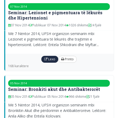
07 Nov 2014
Seminar: Lezionet e pigmentuara të lëkurës
dhe Hipertensioni
07 Nov 2014
Publikuar 07 Nov 2014
1026 shikime
24 fjalë
Më 7 Nëntor 2014, UFSH organizon seminarin mbi
Lezionet e pigmentuara të lëkurës dhe trajtimin e
hipertensionit. Lektorë: Entela Shkodrani dhe Myftar...
Lexo
Printo
168 karaktere
05 Nov 2014
Seminar: Bronkiti akut dhe Antibakterorët
05 Nov 2014
Publikuar 05 Nov 2014
966 shikime
21 fjalë
Më 5 Nëntor 2014, UFSH organizon seminarin mbi
Bronkitin Akut dhe përdorimin e Antibakterorëve. Lektorë:
Anila Aliko dhe Entela Kolovani.