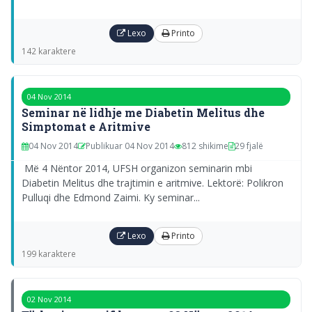
Lexo
Printo
142 karaktere
04 Nov 2014
Seminar në lidhje me Diabetin Melitus dhe
Simptomat e Aritmive
04 Nov 2014
Publikuar 04 Nov 2014
812 shikime
29 fjalë
Më 4 Nëntor 2014, UFSH organizon seminarin mbi
Diabetin Melitus dhe trajtimin e aritmive. Lektorë: Polikron
Pulluqi dhe Edmond Zaimi. Ky seminar...
Lexo
Printo
199 karaktere
02 Nov 2014