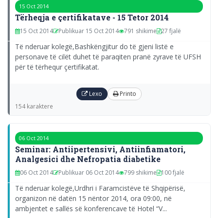
15 Oct 2014
Tërheqja e çertifikatave - 15 Tetor 2014
15 Oct 2014
Publikuar 15 Oct 2014
791 shikime
27 fjalë
Të nderuar kolegë,Bashkëngjitur do të gjeni listë e
personave të cilët duhet të paraqiten pranë zyrave të UFSH
për të tërhequr çertifikatat.
Lexo
Printo
154 karaktere
06 Oct 2014
Seminar: Antiipertensivi, Antiinfiamatori,
Analgesici dhe Nefropatia diabetike
06 Oct 2014
Publikuar 06 Oct 2014
799 shikime
100 fjalë
Të nderuar kolegë,Urdhri i Faramcistëve të Shqipërisë,
organizon në datën 15 nëntor 2014, ora 09:00, në
ambjentet e sallës së konferencave të Hotel “V...