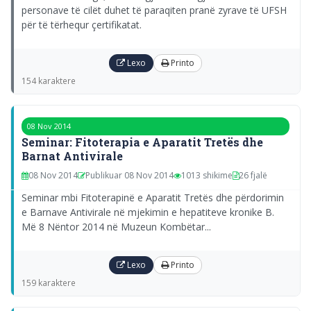
personave të cilët duhet të paraqiten pranë zyrave të UFSH
për të tërhequr çertifikatat.
Lexo
Printo
154 karaktere
08 Nov 2014
Seminar: Fitoterapia e Aparatit Tretës dhe
Barnat Antivirale
08 Nov 2014
Publikuar 08 Nov 2014
1013 shikime
26 fjalë
Seminar mbi Fitoterapinë e Aparatit Tretës dhe përdorimin
e Barnave Antivirale në mjekimin e hepatiteve kronike B.
Më 8 Nëntor 2014 në Muzeun Kombëtar...
Lexo
Printo
159 karaktere