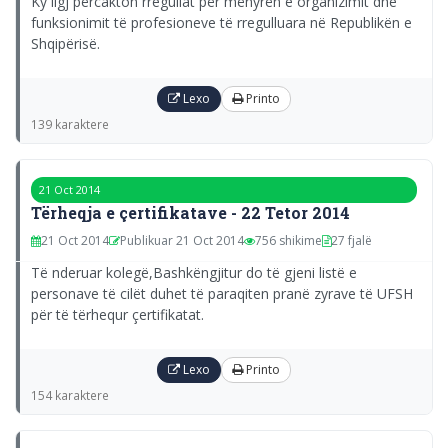
Ky ligj përcakton rregullat për mënyrën e organizimit dhe
funksionimit të profesioneve të rregulluara në Republikën e
Shqipërisë.
Lexo
Printo
139 karaktere
21 Oct 2014
Tërheqja e çertifikatave - 22 Tetor 2014
21 Oct 2014
Publikuar 21 Oct 2014
756 shikime
27 fjalë
Të nderuar kolegë,Bashkëngjitur do të gjeni listë e
personave të cilët duhet të paraqiten pranë zyrave të UFSH
për të tërhequr çertifikatat.
Lexo
Printo
154 karaktere