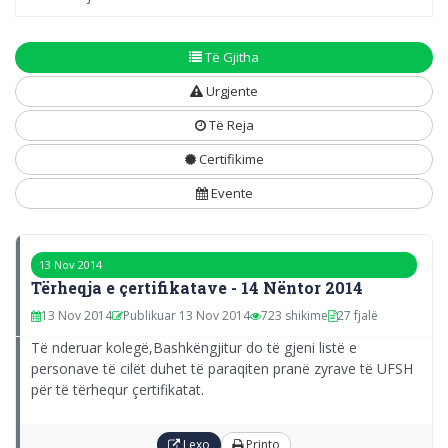
Të Gjitha
Urgjente
Të Reja
Certifikime
Evente
13 Nov 2014
Tërheqja e çertifikatave - 14 Nëntor 2014
13 Nov 2014
Publikuar 13 Nov 2014
723 shikime
27 fjalë
Të nderuar kolegë,Bashkëngjitur do të gjeni listë e
personave të cilët duhet të paraqiten pranë zyrave të UFSH
për të tërhequr çertifikatat.
Lexo
Printo