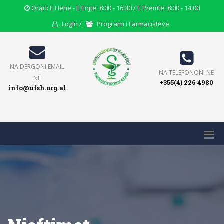
Opening
Orari: E Hënë - E Enjte: 8:00 - 16:30 / E Premte: 8:00 - 14:00
Hours
User
Users
Login /
Programi i Farmacistëve
Icon
Icon
Icon
Email
NA DËRGONI EMAIL
Phone
NA TELEFONONI NË
Icon
NË
+355(4) 226 4980
Icon
info@ufsh.org.al