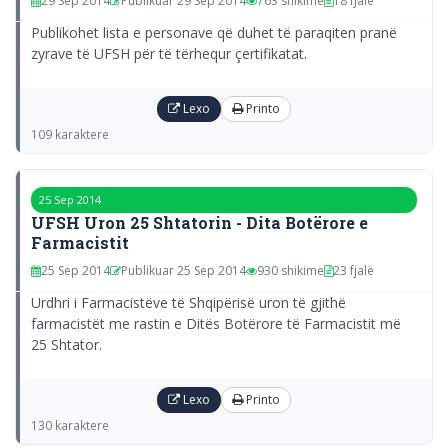
29 Sep 2014
Publikuar 29 Sep 2014
763 shikime
18 fjalë
Publikohet lista e personave që duhet të paraqiten pranë
zyrave të UFSH për të tërhequr çertifikatat.
Lexo
Printo
109 karaktere
25 Sep 2014
UFSH Uron 25 Shtatorin - Dita Botërore e
Farmacistit
25 Sep 2014
Publikuar 25 Sep 2014
930 shikime
23 fjalë
Urdhri i Farmacistëve të Shqipërisë uron të gjithë
farmacistët me rastin e Ditës Botërore të Farmacistit më
25 Shtator.
Lexo
Printo
130 karaktere