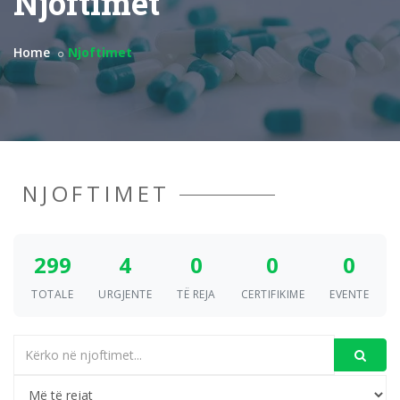
Njoftimet
Home
Njoftimet
NJOFTIMET
299
4
0
0
0
TOTALE
URGJENTE
TË REJA
CERTIFIKIME
EVENTE