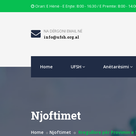
Opening
Orari: E Hënë - E Enjte: 8:00 - 16:30 / E Premte: 8:00 - 14:0
Hours
Icon
Email
NA DËRGONI EMAIL NË
info@ufsh.org.al
Icon
Home
UFSH
Anëtarësimi
Njoftimet
Home
Njoftimet
Rregullore për Provimin e 