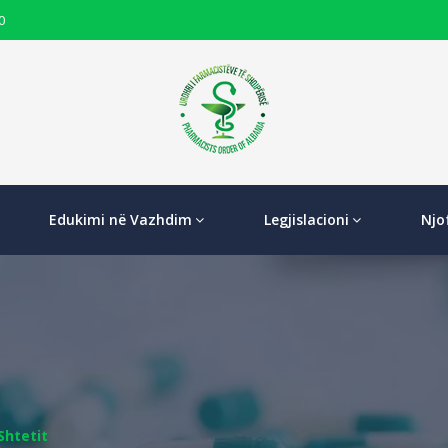
0
Edukimi në Vazhdim
Legjislacioni
Njo
Shtetit