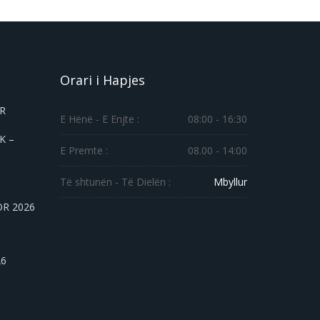
Orari i Hapjes
ER
E Hënë - E Enjte :
08:00 - 16:30
K –
E Premte :
08.00 - 14:00
Të shtunën - Të Dielën :
Mbyllur
OR 2026
26