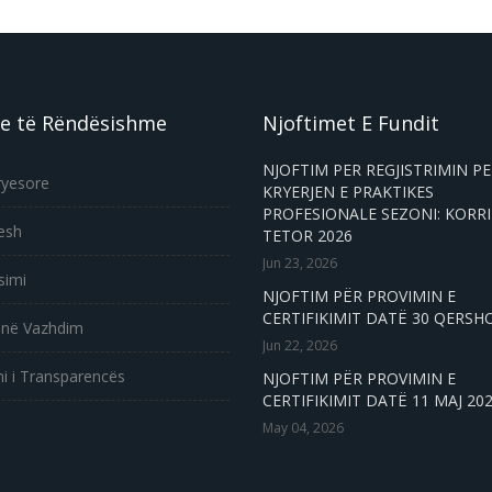
e të Rëndësishme
Njoftimet E Fundit
NJOFTIM PER REGJISTRIMIN P
ryesore
KRYERJEN E PRAKTIKES
PROFESIONALE SEZONI: KORRI
esh
TETOR 2026
Jun 23, 2026
simi
NJOFTIM PËR PROVIMIN E
CERTIFIKIMIT DATË 30 QERSH
 në Vazhdim
Jun 22, 2026
i i Transparencës
NJOFTIM PËR PROVIMIN E
CERTIFIKIMIT DATË 11 MAJ 20
May 04, 2026