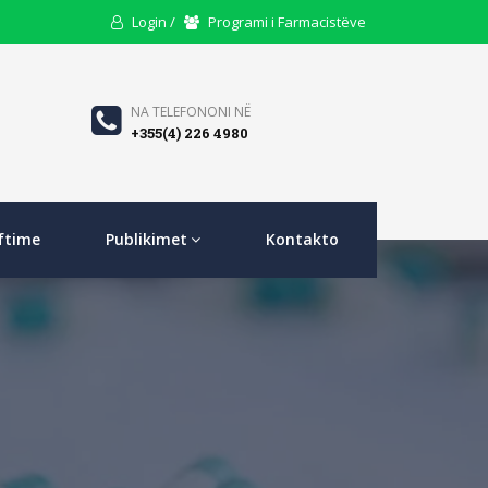
User
Users
Login /
Programi i Farmacistëve
Icon
Icon
Phone
NA TELEFONONI NË
+355(4) 226 4980
Icon
ftime
Publikimet
Kontakto