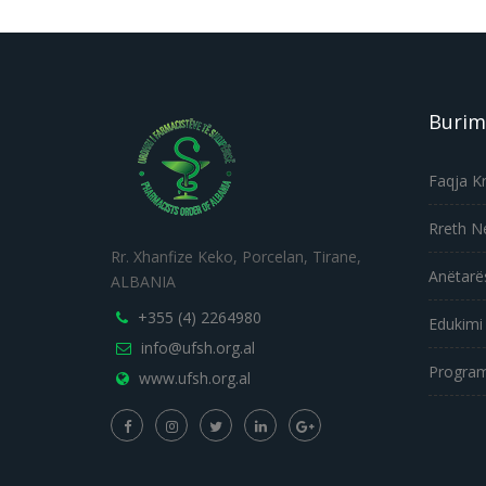
Burim
Faqja K
Rreth N
Rr. Xhanfize Keko, Porcelan, Tirane,
Anëtarë
ALBANIA
+355 (4) 2264980
Edukimi
info@ufsh.org.al
Program
www.ufsh.org.al