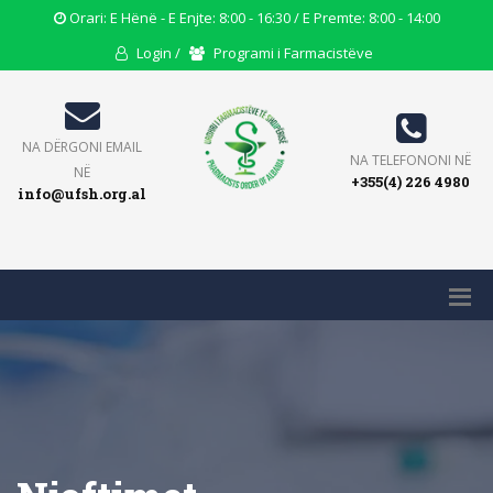
Opening
Orari: E Hënë - E Enjte: 8:00 - 16:30 / E Premte: 8:00 - 14:00
Hours
User
Users
Login /
Programi i Farmacistëve
Icon
Icon
Icon
Email
NA DËRGONI EMAIL
Phone
NA TELEFONONI NË
Icon
NË
+355(4) 226 4980
Icon
info@ufsh.org.al