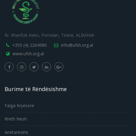
Rr. Xhanfize Keko, Porcelan, Tirane, ALBANIA
+355 (4) 2264980
info@ufsh.org.al
www.ufsh.org.al
Burime të Rëndësishme
Faqja Kryesore
Rreth Nesh
Anëtarësimi