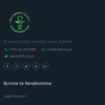
Rr. Xhanfize Keko, Porcelan, Tirane, ALBANIA
+355 (4) 2264980
info@ufsh.org.al
www.ufsh.org.al
Burime të Rëndësishme
Faqja Kryesore