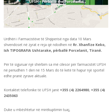
Urdhëri i Farmacistëve të Shqiperisë nga data 10 Mars
shvendoset në zyrat e reja që ndodhen në
Rr. Xhanfize Keko,
Ish TIPOGRAFIA Ushtarake, përballë Porcelanit, Tiranë.
Për të siguruar një shërbim sa më cilesor për farmacistët UFSH
në periudhën 1 deri në 15 Mars do të ketë të hapur një sportel
edhe pranë zyrave aktuale.
Kontaktet telefonike të UFSH janë
+355 (4) 2264980
,
+355 (4)
2435063
Duke u mbështetur në mirëkuptimin tuaj,