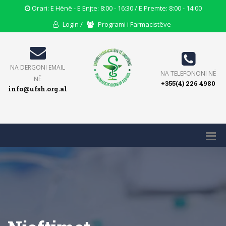
Opening
Orari: E Hënë - E Enjte: 8:00 - 16:30 / E Premte: 8:00 - 14:00
Hours
User
Users
Login /
Programi i Farmacistëve
Icon
Icon
Icon
Email
NA DËRGONI EMAIL
Phone
NA TELEFONONI NË
Icon
NË
+355(4) 226 4980
Icon
info@ufsh.org.al