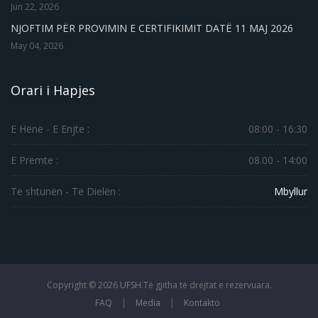
Jun 22, 2026
NJOFTIM PËR PROVIMIN E CERTIFIKIMIT DATË 11 MAJ 2026
May 04, 2026
Orari i Hapjes
E Hënë - E Enjte :
08:00 - 16:30
E Premte :
08.00 - 14:00
Të shtunën - Të Dielën :
Mbyllur
Copyright ©
2026
UFSH.
Të gjitha të drejtat e rezervuara.
FAQ
|
Media
|
Kontakto