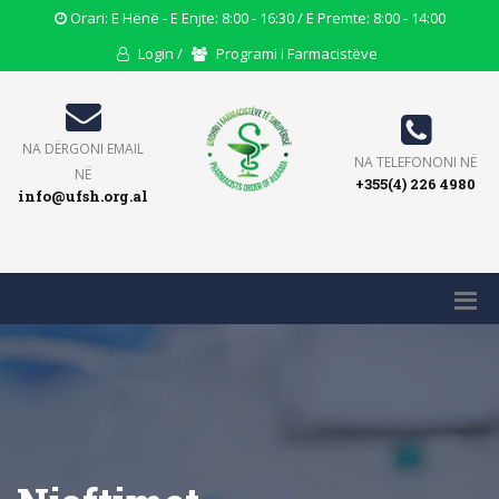
Opening
Orari: E Hënë - E Enjte: 8:00 - 16:30 / E Premte: 8:00 - 14:00
Hours
User
Users
Login /
Programi i Farmacistëve
Icon
Icon
Icon
Email
NA DËRGONI EMAIL
Phone
NA TELEFONONI NË
Icon
NË
+355(4) 226 4980
Icon
info@ufsh.org.al