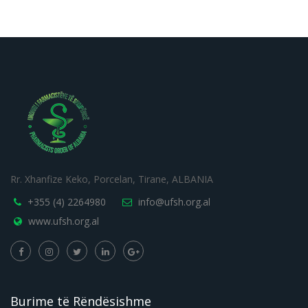
Rr. Xhanfize Keko, Porcelan, Tirane, ALBANIA
+355 (4) 2264980
info@ufsh.org.al
www.ufsh.org.al
Burime të Rëndësishme