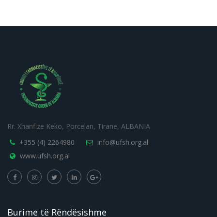
Rr. Xhanfize Keko, Porcelan, Tirane, ALBANIA
+355 (4) 2264980
info@ufsh.org.al
www.ufsh.org.al
Burime të Rëndësishme