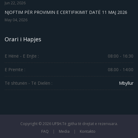
Jun 22, 2026
NJOFTIM PËR PROVIMIN E CERTIFIKIMIT DATË 11 MAJ 2026
May 04, 2026
Orari i Hapjes
E Hënë - E Enjte :
08:00 - 16:30
E Premte :
08.00 - 14:00
Të shtunën - Të Dielën :
Mbyllur
Copyright ©
2026
UFSH.
Të gjitha të drejtat e rezervuara.
FAQ
|
Media
|
Kontakto