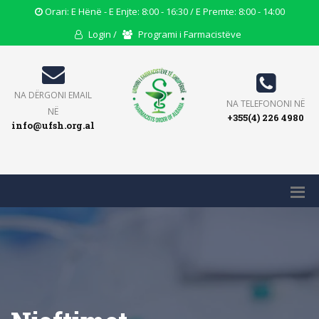
Opening
Orari: E Hënë - E Enjte: 8:00 - 16:30 / E Premte: 8:00 - 14:00
Hours
User
Users
Login /
Programi i Farmacistëve
Icon
Icon
Icon
Email
NA DËRGONI EMAIL
Phone
NA TELEFONONI NË
Icon
NË
+355(4) 226 4980
Icon
info@ufsh.org.al