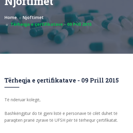
Njoftimet
Home
Njoftimet
Tërheqja e çertifikatave - 09 Prill 2015
Tërheqja e çertifikatave - 09 Prill 2015
Të nderuar kolegë,
Bashkëngjitur do të gjeni listë e personave të cilët duhet të
paraqiten pranë zyrave të UFSH për të tërhequr çertifikatat.