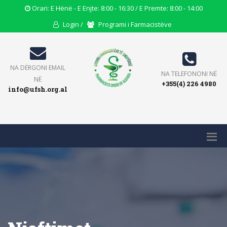
Opening
Orari: E Hënë - E Enjte: 8:00 - 16:30 / E Premte: 8:00 - 14:00
Hours
User
Users
Login /
Programi i Farmacistëve
Icon
Icon
Icon
Email
NA DËRGONI EMAIL
Phone
NA TELEFONONI NË
Icon
NË
+355(4) 226 4980
Icon
info@ufsh.org.al