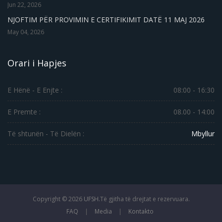
Jun 22, 2026
NJOFTIM PËR PROVIMIN E CERTIFIKIMIT DATË 11 MAJ 2026
May 04, 2026
Orari i Hapjes
E Hënë - E Enjte :
08:00 - 16:30
E Premte :
08.00 - 14:00
Të shtunën - Të Dielën :
Mbyllur
Copyright ©
2026
UFSH.
Të gjitha të drejtat e rezervuara.
FAQ
|
Media
|
Kontakto