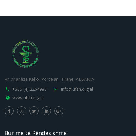
Rr. Xhanfize Keko, Porcelan, Tirane, ALBANIA
+355 (4) 2264980
info@ufsh.org.al
www.ufsh.org.al
Burime të Rëndësishme