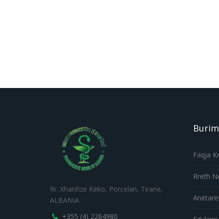
Burim
Faqja K
Rreth N
Rr. Xhanfize Keko, Porcelan, Tirane,
Anëtarë
ALBANIA
+355 (4) 2264980