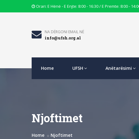
Opening
Orari: E Hënë - E Enjte: 8:00 - 16:30 / E Premte: 8:00 - 14:0
Hours
Icon
Email
NA DËRGONI EMAIL NË
info@ufsh.org.al
Icon
Home
UFSH
Anëtarësimi
Njoftimet
Home
Njoftimet