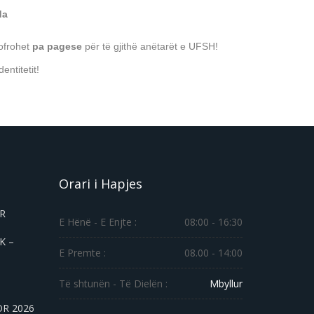
da
 ofrohet
pa pagese
për të gjithë anëtarët e UFSH!
entitetit!
Orari i Hapjes
ER
E Hënë - E Enjte :
08:00 - 16:30
K –
E Premte :
08.00 - 14:00
Të shtunën - Të Dielën :
Mbyllur
OR 2026