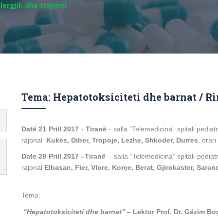
lergjik dhe trajtimi
Tema: Hepatotoksiciteti dhe barnat / Rin
Datë 21 Prill 2017 - Tiranë
- salla “Telemedicina” spitali pediat
rajonal
Kukes, Diber, Tropoje, Lezhe, Shkoder, Durres
, orar
Date 28 Prill 2017 –Tiranë
– salla
“Telemedicina” spitali pediatr
rajonal
Elbasan, Fier, Vlore, Korçe, Berat, Gjirokaster, Saran
Tema:
“Hepatotoksiciteti dhe barnat”
– Lektor
Prof. Dr. Gëzim Bo