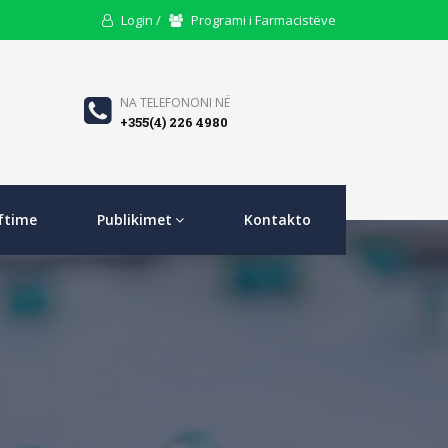
User
Users
Login /
Programi i Farmacistëve
Icon
Icon
Phone
NA TELEFONONI NË
+355(4) 226 4980
Icon
ftime
Publikimet
Kontakto