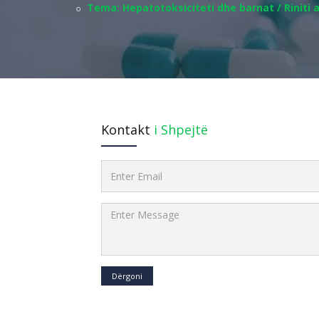
Tema: Hepatotoksiciteti dhe barnat / Riniti a
Kontakt
i Shpejtë
Dërgoni