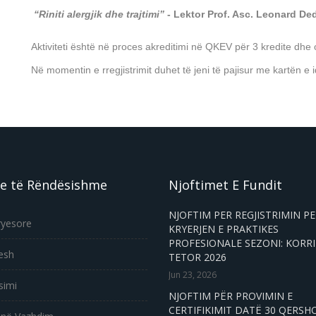
“Riniti alergjik dhe trajtimi”
- Lektor
Prof. Asc. Leonard De
Aktiviteti është në proces akreditimi në QKEV për 3 kredite dhe
Në momentin e rregjistrimit duhet të jeni të pajisur me kartën e id
e të Rëndësishme
Njoftimet E Fundit
NJOFTIM PER REGJISTRIMIN P
ryesore
KRYERJEN E PRAKTIKES
PROFESIONALE SEZONI: KORRI
esh
TETOR 2026
Jun 23, 2026
simi
NJOFTIM PËR PROVIMIN E
CERTIFIKIMIT DATË 30 QERSH