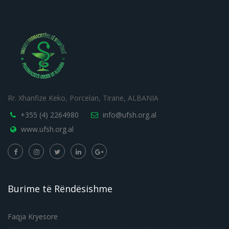
Rr. Xhanfize Keko, Porcelan, Tirane, ALBANIA
+355 (4) 2264980
info@ufsh.org.al
www.ufsh.org.al
Burime të Rëndësishme
Faqja Kryesore