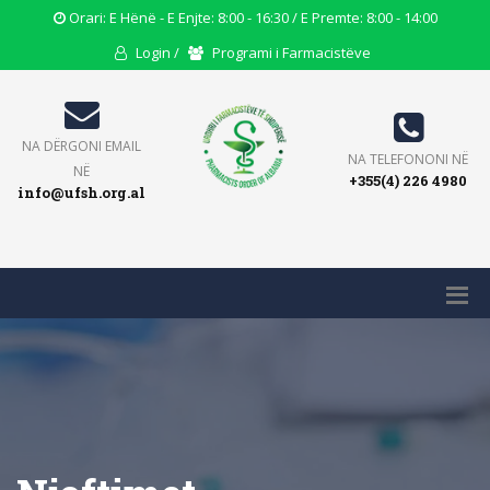
Opening
Orari: E Hënë - E Enjte: 8:00 - 16:30 / E Premte: 8:00 - 14:00
Hours
User
Users
Login /
Programi i Farmacistëve
Icon
Icon
Icon
Email
NA DËRGONI EMAIL
Phone
NA TELEFONONI NË
Icon
NË
+355(4) 226 4980
Icon
info@ufsh.org.al