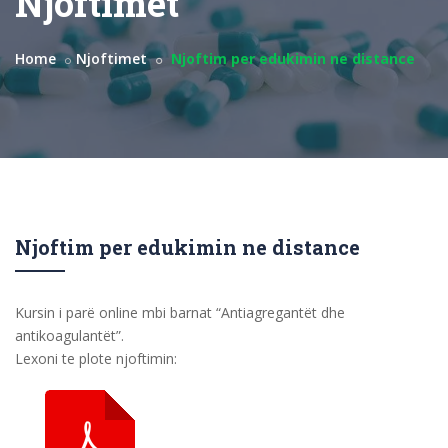
Njoftimet
Home
Njoftimet
Njoftim per edukimin ne distance
Njoftim per edukimin ne distance
Kursin i parë online mbi barnat “Antiagregantët dhe
antikoagulantët”.
Lexoni te plote njoftimin: