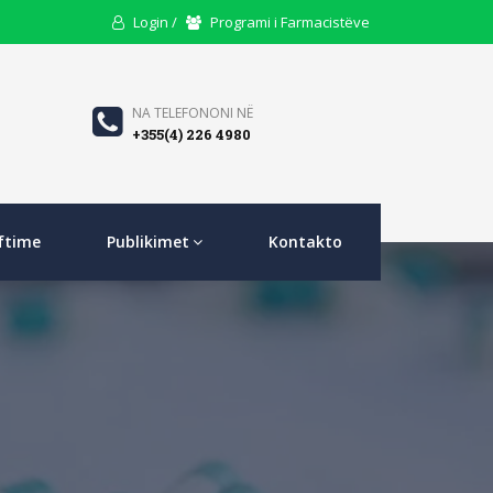
User
Users
Login /
Programi i Farmacistëve
Icon
Icon
Phone
NA TELEFONONI NË
+355(4) 226 4980
Icon
ftime
Publikimet
Kontakto