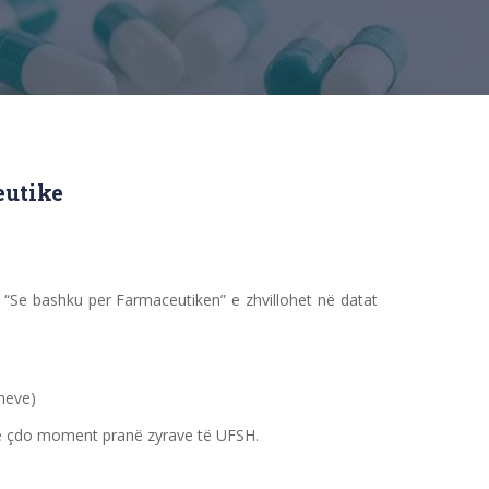
eutike
 “Se bashku per Farmaceutiken” e zhvillohet në datat
imeve)
i në çdo moment pranë zyrave të UFSH.