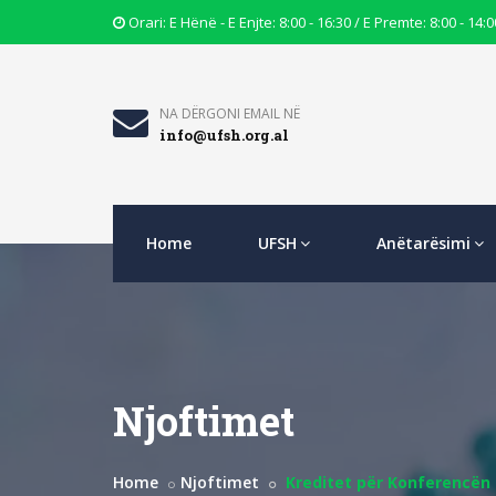
Opening
Orari: E Hënë - E Enjte: 8:00 - 16:30 / E Premte: 8:00 - 14:0
Hours
Icon
Email
NA DËRGONI EMAIL NË
info@ufsh.org.al
Icon
Home
UFSH
Anëtarësimi
Njoftimet
Home
Njoftimet
Kreditet për Konferencën 