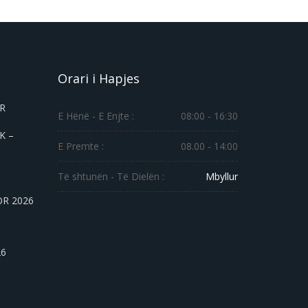
Orari i Hapjes
ER
E Hënë - E Enjte :
08:00 - 16:30
K –
E Premte :
08.00 - 14:00
Të shtunën - Të Dielën :
Mbyllur
OR 2026
26