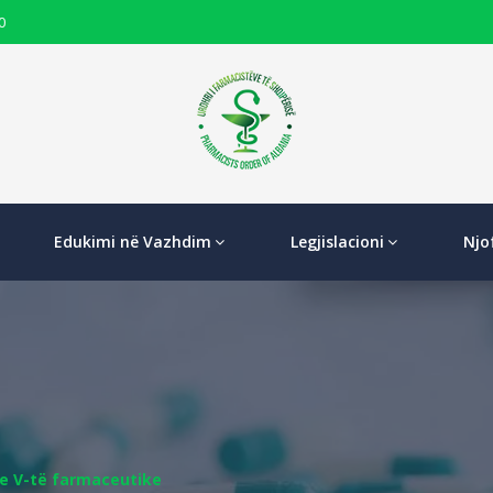
0
Edukimi në Vazhdim
Legjislacioni
Njo
e V-të farmaceutike