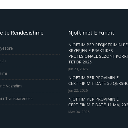
e të Rëndësishme
Njoftimet E Fundit
NJOFTIM PER REGJISTRIMIN P
ryesore
KRYERJEN E PRAKTIKES
PROFESIONALE SEZONI: KORRI
esh
TETOR 2026
Jun 23, 2026
simi
NJOFTIM PËR PROVIMIN E
CERTIFIKIMIT DATË 30 QERSH
 në Vazhdim
Jun 22, 2026
i i Transparencës
NJOFTIM PËR PROVIMIN E
CERTIFIKIMIT DATË 11 MAJ 20
May 04, 2026