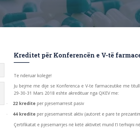
Kreditet për Konferencën e V-të farmac
Te nderuar kolege!
Ju bejme me dije se Konferenca e V-te farmaceutike me titull
29-30-31 Mars 2018 eshte akredituar nga QKEV me:
22 kredite
per pjesemarresit pasiv
·
44 kredite
per pjesemarresit aktiv (autoret e pare te prezant
·
Çertifikatat e pjesemarrjes në këtë aktivitet mund t’i terhiqn