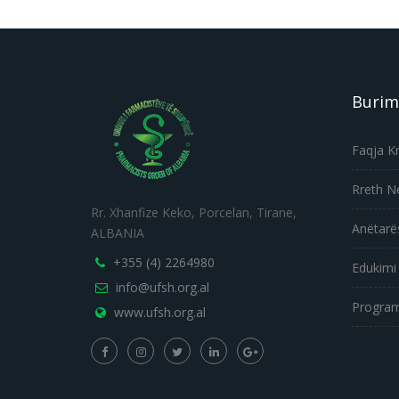
Burim
Faqja K
Rreth N
Rr. Xhanfize Keko, Porcelan, Tirane,
Anëtarë
ALBANIA
+355 (4) 2264980
Edukimi
info@ufsh.org.al
Program
www.ufsh.org.al