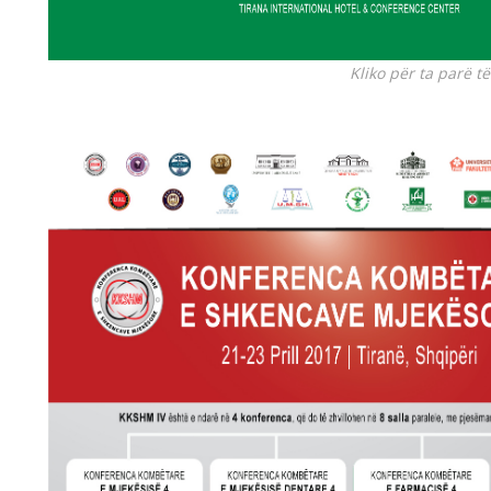
Kliko për ta parë 