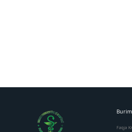
Burim
Faqja K