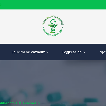
0
Edukimi në Vazhdim
Legjislacioni
Njo
Shkencave Mjekësore IV