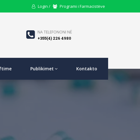
User
Users
Login /
Programi i Farmacistëve
Icon
Icon
Phone
NA TELEFONONI NË
+355(4) 226 4980
Icon
ftime
Publikimet
Kontakto