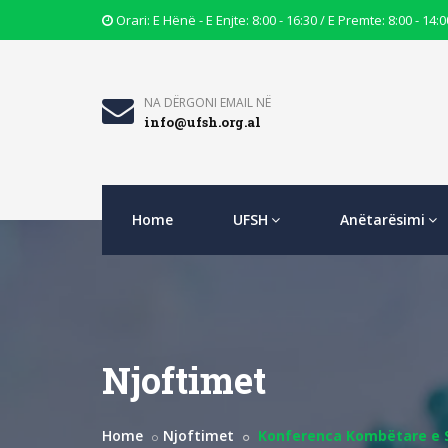
Opening
Orari: E Hënë - E Enjte: 8:00 - 16:30 / E Premte: 8:00 - 14:0
Hours
Icon
Email
NA DËRGONI EMAIL NË
info@ufsh.org.al
Icon
Home
UFSH
Anëtarësimi
Njoftimet
Home
Njoftimet
Konferenca Kombëtare e 