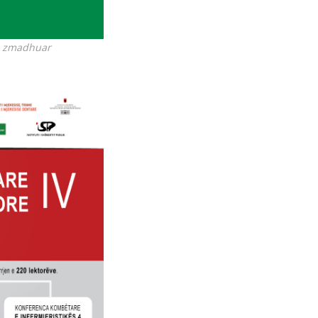
të zmadhuar