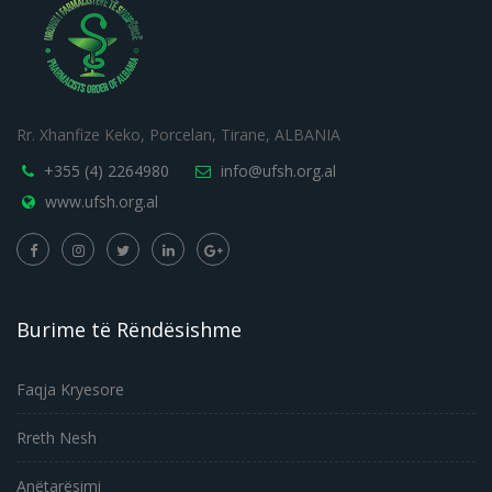
Rr. Xhanfize Keko, Porcelan, Tirane, ALBANIA
+355 (4) 2264980
info@ufsh.org.al
www.ufsh.org.al
Burime të Rëndësishme
Faqja Kryesore
Rreth Nesh
Anëtarësimi