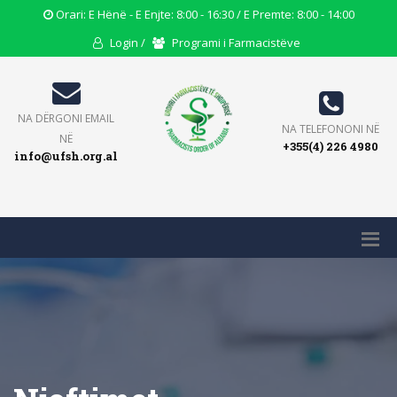
Opening
Orari: E Hënë - E Enjte: 8:00 - 16:30 / E Premte: 8:00 - 14:00
Hours
User
Users
Login /
Programi i Farmacistëve
Icon
Icon
Icon
Email
NA DËRGONI EMAIL
Phone
NA TELEFONONI NË
Icon
NË
+355(4) 226 4980
Icon
info@ufsh.org.al