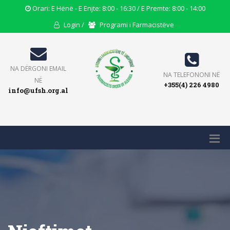
Opening
Orari: E Hënë - E Enjte: 8:00 - 16:30 / E Premte: 8:00 - 14:00
Hours
User
Users
Login /
Programi i Farmacistëve
Icon
Icon
Icon
Email
NA DËRGONI EMAIL
Phone
NA TELEFONONI NË
Icon
NË
+355(4) 226 4980
Icon
info@ufsh.org.al