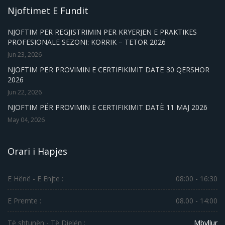
Njoftimet E Fundit
NJOFTIM PER REGJISTRIMIN PER KRYERJEN E PRAKTIKES
PROFESIONALE SEZONI: KORRIK – TETOR 2026
Jun 23, 2026
NJOFTIM PËR PROVIMIN E CERTIFIKIMIT DATË 30 QERSHOR
2026
Jun 22, 2026
NJOFTIM PËR PROVIMIN E CERTIFIKIMIT DATË 11 MAJ 2026
May 04, 2026
Orari i Hapjes
E Hënë - E Enjte :
08:00 - 16:30
E Premte :
08.00 - 14:00
Të shtunën - Të Dielën :
Mbyllur