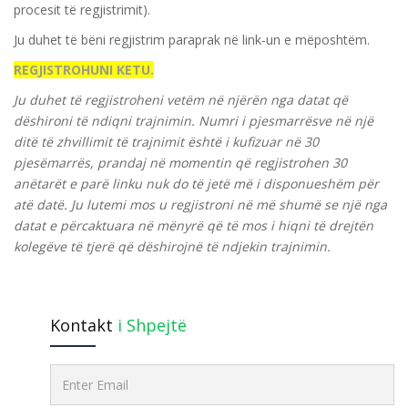
procesit të regjistrimit).
Ju duhet të bëni regjistrim paraprak në link-un e mëposhtëm.
REGJISTROHUNI KETU.
Ju duhet të regjistroheni vetëm në njërën nga datat që
dëshironi të ndiqni trajnimin. Numri i pjesmarrësve në një
ditë të zhvillimit të trajnimit është i kufizuar në 30
pjesëmarrës, prandaj në momentin që regjistrohen 30
anëtarët e parë linku nuk do të jetë më i disponueshëm për
atë datë. Ju lutemi mos u regjistroni në më shumë se një nga
datat e përcaktuara në mënyrë që të mos i hiqni të drejtën
kolegëve të tjerë që dëshirojnë të ndjekin trajnimin.
Kontakt
i Shpejtë