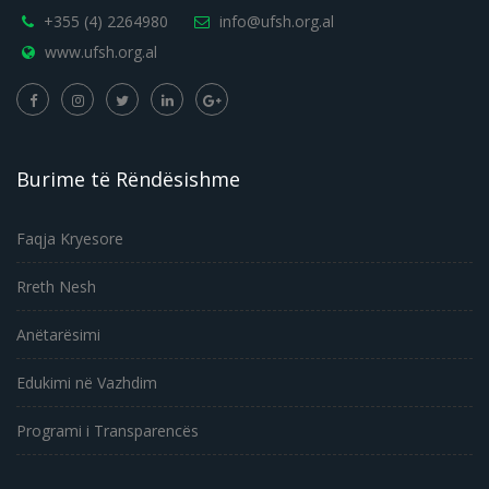
+355 (4) 2264980
info@ufsh.org.al
www.ufsh.org.al
Burime të Rëndësishme
Faqja Kryesore
Rreth Nesh
Anëtarësimi
Edukimi në Vazhdim
Programi i Transparencës