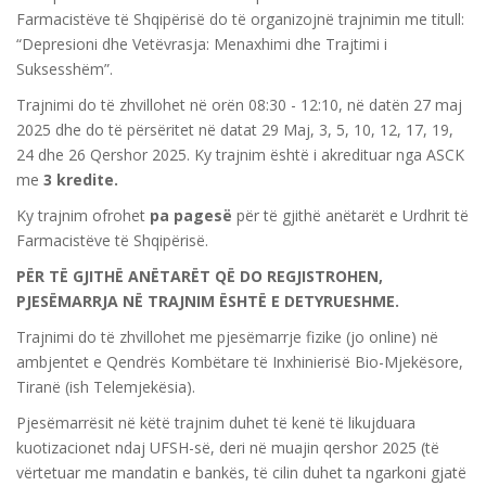
Farmacistëve të Shqipërisë do të organizojnë trajnimin me titull:
“Depresioni dhe Vetëvrasja: Menaxhimi dhe Trajtimi i
Suksesshëm”.
Trajnimi do të zhvillohet në orën 08:30 - 12:10, në datën 27 maj
2025 dhe do të përsëritet në datat 29 Maj, 3, 5, 10, 12, 17, 19,
24 dhe 26 Qershor 2025. Ky trajnim është i akredituar nga ASCK
me
3 kredite.
Ky trajnim ofrohet
pa pagesë
për të gjithë anëtarët e Urdhrit të
Farmacistëve të Shqipërisë.
PËR TË GJITHË ANËTARËT QË DO REGJISTROHEN,
PJESËMARRJA NË TRAJNIM ËSHTË E DETYRUESHME.
Trajnimi do të zhvillohet me pjesëmarrje fizike (jo online) në
ambjentet e Qendrës Kombëtare të Inxhinierisë Bio-Mjekësore,
Tiranë (ish Telemjekësia).
Pjesëmarrësit në këtë trajnim duhet të kenë të likujduara
kuotizacionet ndaj UFSH-së, deri në muajin qershor 2025 (të
vërtetuar me mandatin e bankës, të cilin duhet ta ngarkoni gjatë