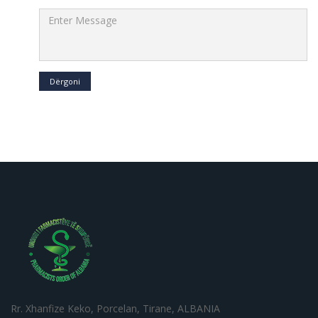
Dërgoni
Rr. Xhanfize Keko, Porcelan, Tirane, ALBANIA