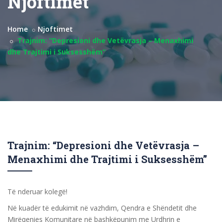
Njoftimet
Home
Njoftimet
Trajnim: “Depresioni dhe Vetëvrasja – Menaxhimi
dhe Trajtimi i Suksesshëm”
Trajnim: “Depresioni dhe Vetëvrasja –
Menaxhimi dhe Trajtimi i Suksesshëm”
Të nderuar kolegë!
Në kuadër të edukimit në vazhdim, Qendra e Shëndetit dhe
Mirëqenies Komunitare në bashkëpunim me Urdhrin e