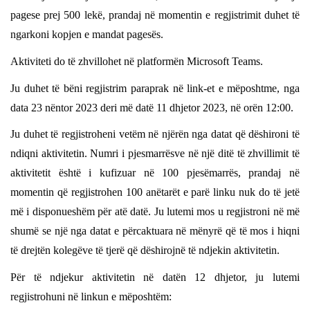
pagese prej 500 lekë, prandaj në momentin e regjistrimit duhet të
ngarkoni kopjen e mandat pagesës.
Aktiviteti do të zhvillohet në platformën Microsoft Teams.
Ju duhet të bëni regjistrim paraprak në link-et e mëposhtme, nga
data 23 nëntor 2023 deri më datë 11 dhjetor 2023, në orën 12:00.
Ju duhet të regjistroheni vetëm në njërën nga datat që dëshironi të
ndiqni aktivitetin. Numri i pjesmarrësve në një ditë të zhvillimit të
aktivitetit është i kufizuar në 100 pjesëmarrës, prandaj në
momentin që regjistrohen 100 anëtarët e parë linku nuk do të jetë
më i disponueshëm për atë datë. Ju lutemi mos u regjistroni në më
shumë se një nga datat e përcaktuara në mënyrë që të mos i hiqni
të drejtën kolegëve të tjerë që dëshirojnë të ndjekin aktivitetin.
Për të ndjekur aktivitetin në datën 12 dhjetor, ju lutemi
regjistrohuni në linkun e mëposhtëm: