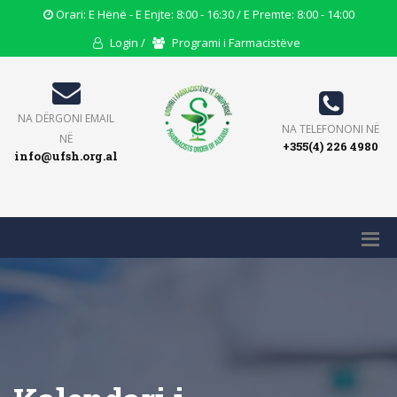
Opening
Orari: E Hënë - E Enjte: 8:00 - 16:30 / E Premte: 8:00 - 14:00
Hours
User
Users
Login /
Programi i Farmacistëve
Icon
Icon
Icon
Email
NA DËRGONI EMAIL
Phone
NA TELEFONONI NË
Icon
NË
+355(4) 226 4980
Icon
info@ufsh.org.al