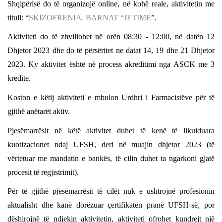
Shqipërisë do të organizojë online, në kohë reale, aktivitetin me
titull:
“
SKIZOFRENIA. BARNAT “JETIMË
”
.
Aktiviteti do të zhvillohet
në orën 08:30 - 12:00,
në datën 12
Dhjetor 2023 dhe do të përsëritet ne datat 14, 19 dhe 21 Dhjetor
2023. Ky aktivitet është në process akreditimi nga ASCK me 3
kredite.
Koston e këtij aktiviteti e mbulon Urdhri i Farmacistëve për të
gjithë anëtarët aktiv.
Pjesëmarrësit në këtë aktivitet duhet të kenë të likuiduara
kuotizacionet ndaj UFSH, deri në muajin dhjetor 2023 (të
vërtetuar me mandatin e bankës, të cilin duhet ta ngarkoni gjatë
procesit të regjistrimit).
Për të gjithë pjesëmarrësit të cilët nuk e ushtrojnë profesionin
aktualisht dhe kanë dorëzuar çertifikatën pranë UFSH-së, por
dëshirojnë të ndjekin aktivitetin, aktiviteti ofrohet kundrejt një