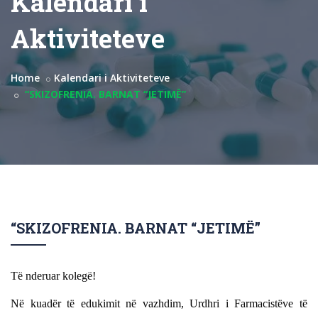
Kalendari i
Aktiviteteve
Home
Kalendari i Aktiviteteve
“SKIZOFRENIA. BARNAT “JETIMË”
“SKIZOFRENIA. BARNAT “JETIMË”
Të nderuar kolegë!
Në kuadër të edukimit në vazhdim, Urdhri i Farmacistëve të