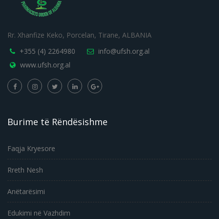
Rr. Xhanfize Keko, Porcelan, Tirane, ALBANIA
+355 (4) 2264980
info@ufsh.org.al
www.ufsh.org.al
Burime të Rëndësishme
Faqja Kryesore
Rreth Nesh
Anëtarësimi
Edukimi në Vazhdim