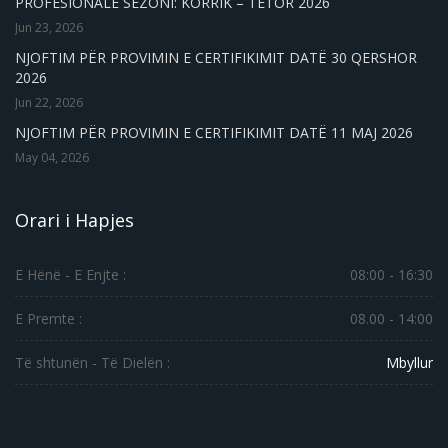
PROFESIONALE SEZONI: KORRIK – TETOR 2026
Jun 23, 2026
NJOFTIM PËR PROVIMIN E CERTIFIKIMIT DATË 30 QERSHOR
2026
Jun 22, 2026
NJOFTIM PËR PROVIMIN E CERTIFIKIMIT DATË 11 MAJ 2026
May 04, 2026
Orari i Hapjes
E Hënë - E Enjte :
08:00 - 16:30
E Premte :
08.00 - 14:00
Të shtunën - Të Dielën :
Mbyllur