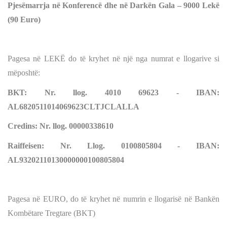
Pjesëmarrja në Konferencë dhe në Darkën Gala – 9000 Lekë
(90 Euro)
Pagesa në LEKË do të kryhet në një nga numrat e llogarive si
mëposhtë:
BKT: Nr. llog. 4010 69623 - IBAN:
AL6820511014069623CLTJCLALLA
Credins: Nr. llog. 00000338610
Raiffeisen: Nr. Llog. 0100805804 - IBAN:
AL93202110130000000100805804
Pagesa në EURO, do të kryhet në numrin e llogarisë në Bankën
Kombëtare Tregtare (BKT)