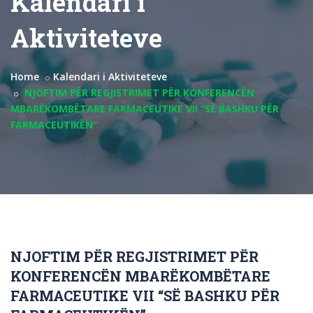
Kalendari i
Aktiviteteve
Home
Kalendari i Aktiviteteve
NJOFTIM PËR REGJISTRIMET PËR KONFERENCËN
MBARËKOMBËTARE FARMACEUTIKE VII “SË BASHKU PËR
FARMACEUTIKËN”
NJOFTIM PËR REGJISTRIMET PËR
KONFERENCËN MBARËKOMBËTARE
FARMACEUTIKE VII “SË BASHKU PËR