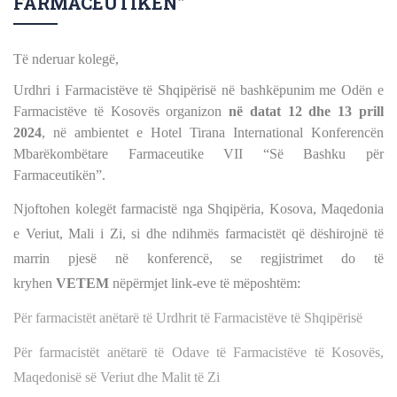
FARMACEUTIKËN”
Të nderuar kolegë,
Urdhri i Farmacistëve të Shqipërisë në bashkëpunim me Odën e
Farmacistëve të Kosovës
organizon
n
ë datat 12 dhe 13 prill
2024
, në ambientet e Hotel Tirana International Konferencën
Mbarëkombëtare Farmaceutike VII “Së Bashku për
Farmaceutikën”.
Njoftohen kolegët farmacistë nga Shqipëria, Kosova, Maqedonia
e Veriut, Mali i Zi, si dhe ndihmës farmacistët që dëshirojnë të
marrin pjesë në konferencë, se regjistrimet do të
kryhen
VETEM
nëpërmjet link-eve të mëposhtëm:
Për farmacistët anëtarë të Urdhrit të Farmacistëve të Shqipërisë
Për farmacistët anëtarë të Odave të Farmacistëve të Kosovës,
Maqedonisë së Veriut dhe Malit të Zi