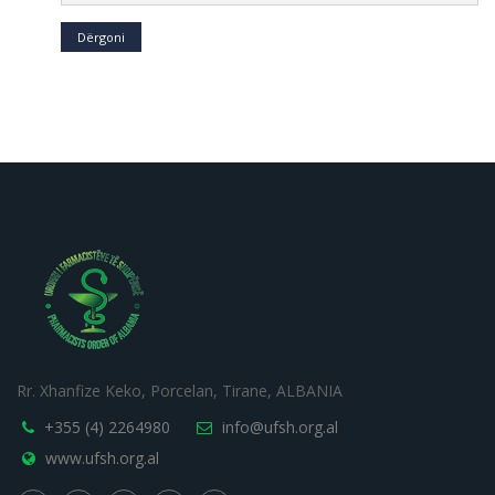
Dërgoni
Rr. Xhanfize Keko, Porcelan, Tirane, ALBANIA
+355 (4) 2264980
info@ufsh.org.al
www.ufsh.org.al