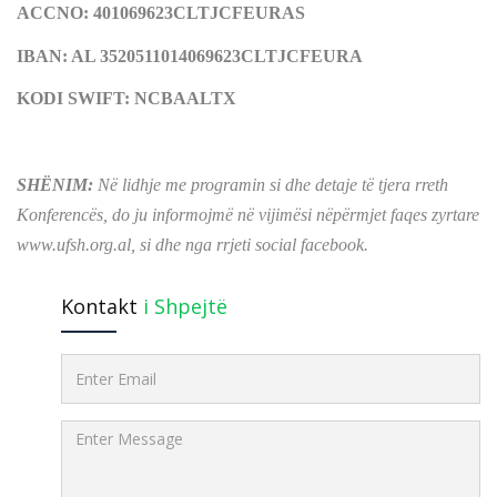
ACCNO: 401069623CLTJCFEURAS
IBAN: AL 3520511014069623CLTJCFEURA
KODI SWIFT: NCBAALTX
SHËNIM:
Në lidhje me programin si dhe detaje të tjera rreth
Konferencës, do ju informojmë në vijimësi nëpërmjet faqes zyrtare
www.ufsh.org.al, si dhe nga rrjeti social facebook.
Kontakt
i Shpejtë