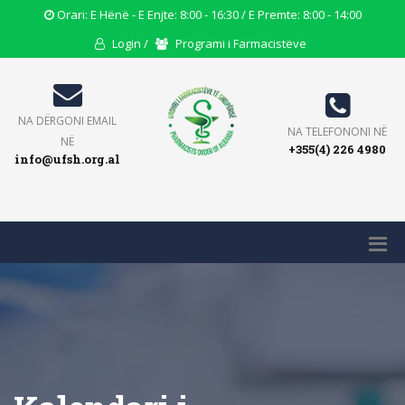
Opening
Orari: E Hënë - E Enjte: 8:00 - 16:30 / E Premte: 8:00 - 14:00
Hours
User
Users
Login /
Programi i Farmacistëve
Icon
Icon
Icon
Email
NA DËRGONI EMAIL
Phone
NA TELEFONONI NË
Icon
NË
+355(4) 226 4980
Icon
info@ufsh.org.al