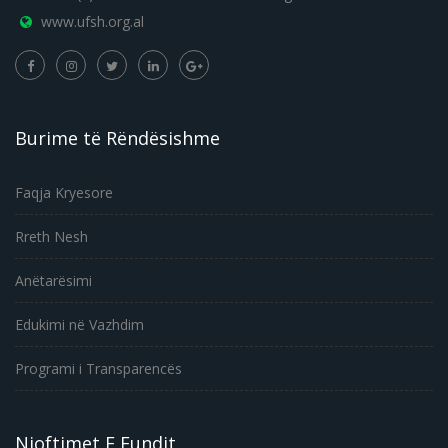
www.ufsh.org.al
Burime të Rëndësishme
Faqja Kryesore
Rreth Nesh
Anëtarësimi
Edukimi në Vazhdim
Programi i Transparencës
Njoftimet E Fundit