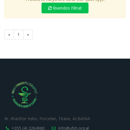
Rivendos Filtrat
«
1
»
Rr. Xhanfize Keko, Porcelan, Tirane, ALBANIA
+355 (4) 2264980
info@ufsh.org.al