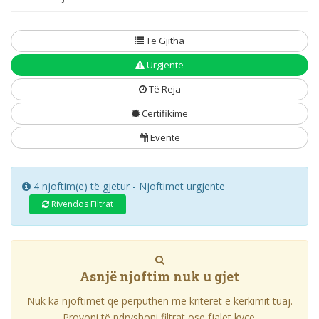
Të Gjitha
Urgjente
Të Reja
Certifikime
Evente
4 njoftim(e) të gjetur - Njoftimet urgjente
Rivendos Filtrat
Asnjë njoftim nuk u gjet
Nuk ka njoftimet që përputhen me kriteret e kërkimit tuaj.
Provoni të ndryshoni filtrat ose fjalët kyçe.