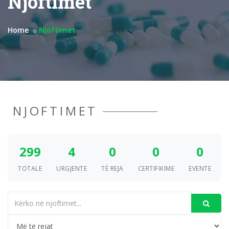
Njoftimet
Home
Njoftimet
NJOFTIMET
299
4
0
0
0
TOTALE
URGJENTE
TË REJA
CERTIFIKIME
EVENTE