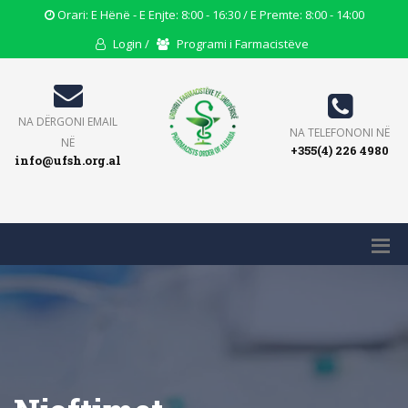
Opening
Orari: E Hënë - E Enjte: 8:00 - 16:30 / E Premte: 8:00 - 14:00
Hours
User
Users
Login /
Programi i Farmacistëve
Icon
Icon
Icon
Email
NA DËRGONI EMAIL
Phone
NA TELEFONONI NË
Icon
NË
+355(4) 226 4980
Icon
info@ufsh.org.al