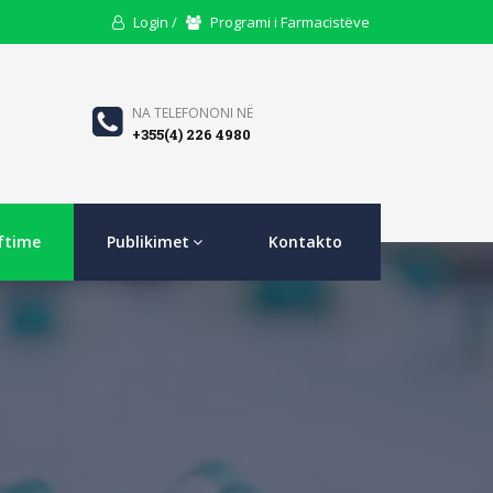
User
Users
Login /
Programi i Farmacistëve
Icon
Icon
Phone
NA TELEFONONI NË
+355(4) 226 4980
Icon
ftime
Publikimet
Kontakto