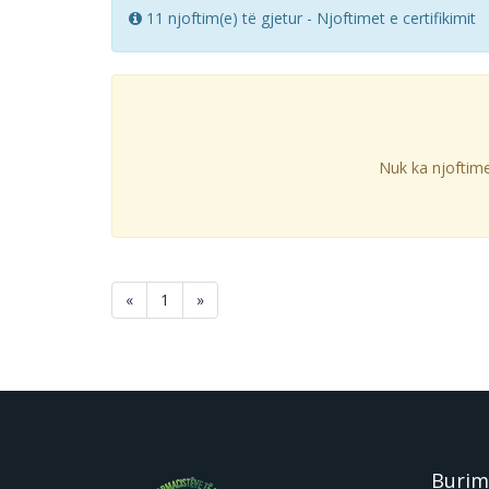
11 njoftim(e) të gjetur - Njoftimet e certifikimit
Nuk ka njoftimet
«
1
»
Burim