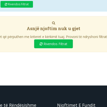
Rivendos Filtrat
Asnjë njoftim nuk u gjet
 që përputhen me kriteret e kërkimit tuaj. Provoni të ndryshoni filtrat
Rivendos Filtrat
e të Rëndësishme
Njoftimet E Fundit