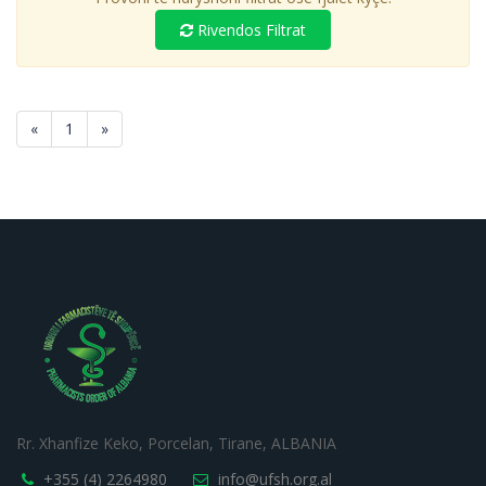
Rivendos Filtrat
«
1
»
Rr. Xhanfize Keko, Porcelan, Tirane, ALBANIA
+355 (4) 2264980
info@ufsh.org.al