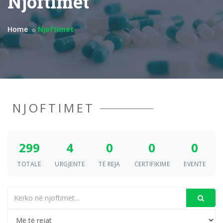
Njoftimet
Home
Njoftimet
NJOFTIMET
299
4
0
0
0
TOTALE
URGJENTE
TË REJA
CERTIFIKIME
EVENTE