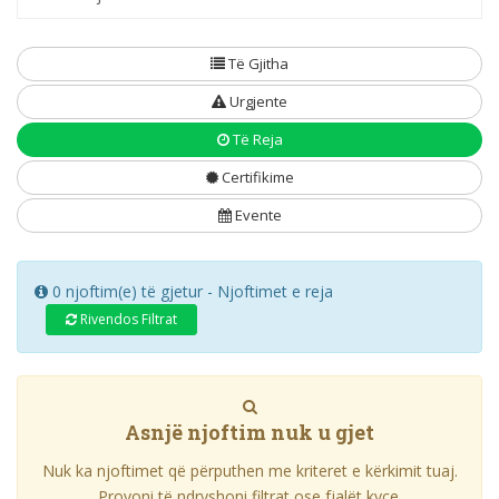
Të Gjitha
Urgjente
Të Reja
Certifikime
Evente
0 njoftim(e) të gjetur - Njoftimet e reja
Rivendos Filtrat
Asnjë njoftim nuk u gjet
Nuk ka njoftimet që përputhen me kriteret e kërkimit tuaj.
Provoni të ndryshoni filtrat ose fjalët kyçe.