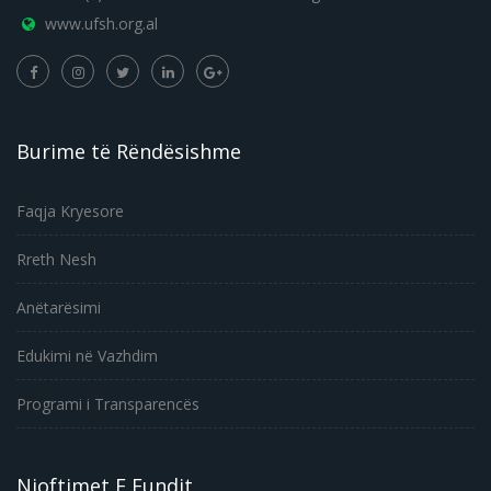
www.ufsh.org.al
Burime të Rëndësishme
Faqja Kryesore
Rreth Nesh
Anëtarësimi
Edukimi në Vazhdim
Programi i Transparencës
Njoftimet E Fundit