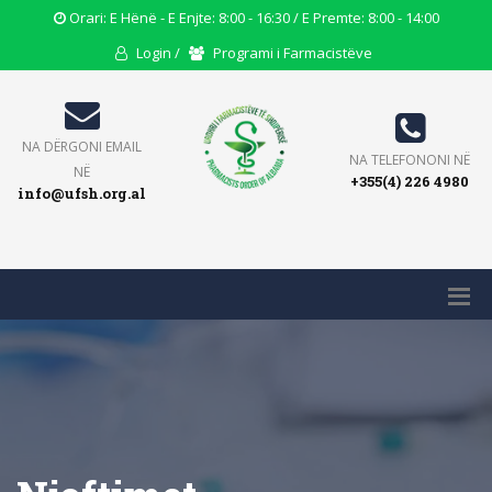
Opening
Orari: E Hënë - E Enjte: 8:00 - 16:30 / E Premte: 8:00 - 14:00
Hours
User
Users
Login /
Programi i Farmacistëve
Icon
Icon
Icon
Email
NA DËRGONI EMAIL
Phone
NA TELEFONONI NË
Icon
NË
+355(4) 226 4980
Icon
info@ufsh.org.al