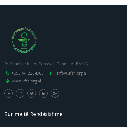
Rr. Xhanfize Keko, Porcelan, Tirane, ALBANIA
+355 (4) 2264980
info@ufsh.org.al
www.ufsh.org.al
Burime të Rëndësishme