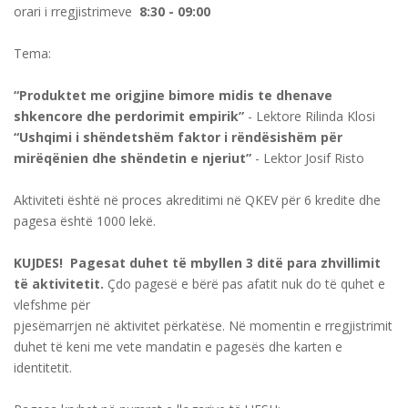
orari i rregjistrimeve
8:30 - 09:00
Tema:
“Produktet me origjine bimore midis te dhenave
shkencore dhe perdorimit empirik”
- Lektore Rilinda Klosi
“Ushqimi i shëndetshëm faktor i rëndësishëm për
mirëqënien dhe shëndetin e njeriut”
- Lektor Josif Risto
Aktiviteti është në proces akreditimi në QKEV për 6 kredite dhe
pagesa është 1000 lekë.
KUJDES! Pagesat duhet të mbyllen 3 ditë para zhvillimit
të aktivitetit.
Çdo pagesë e bërë pas afatit nuk do të quhet e
vlefshme për
pjesëmarrjen në aktivitet përkatëse. Në momentin e rregjistrimit
duhet të keni me vete mandatin e pagesës dhe karten e
identitetit.