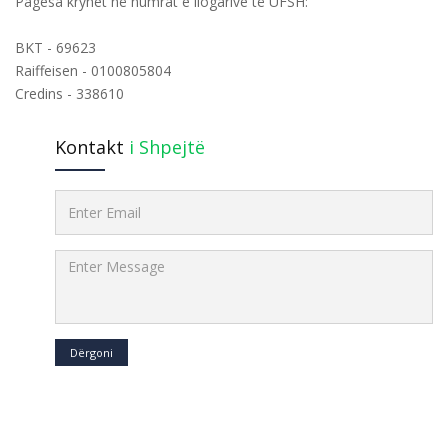
Pagesa kryhet në numrat e llogarive të UFSH:
BKT - 69623
Raiffeisen - 0100805804
Credins - 338610
Kontakt
i Shpejtë
Dërgoni