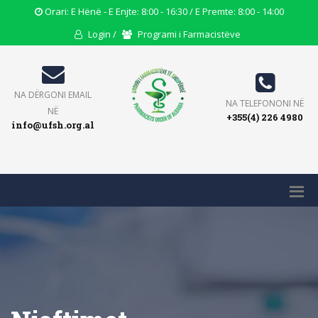
Opening
Orari: E Hënë - E Enjte: 8:00 - 16:30 / E Premte: 8:00 - 14:00
Hours
User
Users
Login /
Programi i Farmacistëve
Icon
Icon
Icon
Email
NA DËRGONI EMAIL
Phone
NA TELEFONONI NË
Icon
NË
+355(4) 226 4980
Icon
info@ufsh.org.al