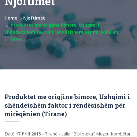
Njoftimet
Home
Njoftimet
Produktet me origjine bimore, Ushqimi i
shëndetshëm faktor i rëndësishëm për mirëqënien
(Tirane)
Produktet me origjine bimore, Ushqimi i
shëndetshëm faktor i rëndësishëm për
mirëqënien (Tirane)
Datë
17 Prill 2015
- Tiranë - salla "Biblioteka" Muzeu Kombëtar,